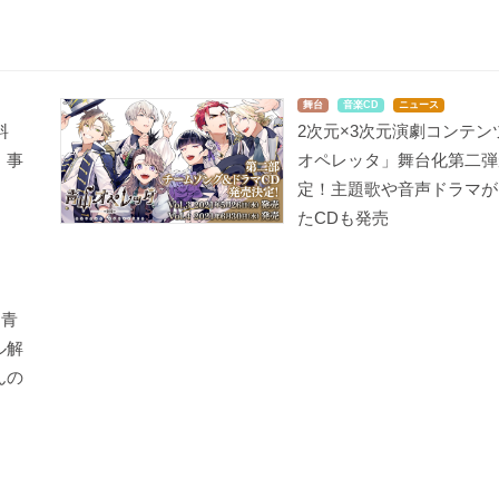
舞台
音楽CD
ニュース
料
2次元×3次元演劇コンテン
・事
オペレッタ」舞台化第二弾
定！主題歌や音声ドラマが
たCDも発売
「青
ル解
んの