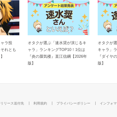
キャラ投
オタクが選ぶ「速水奨が演じるキ
オタクが
？それとも
ャラ」ランキングTOP10！1位は
キャラ」ラ
ト】
『炎の蜃気楼』直江信綱【2026年
『ダイヤの
版】
版】
スリリース送付先
利用規約
プライバシーポリシー
インフォマ