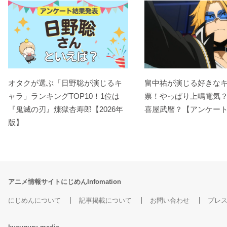
オタクが選ぶ「日野聡が演じるキ
畠中祐が演じる好きな
ャラ」ランキングTOP10！1位は
票！やっぱり上鳴電気
『鬼滅の刃』煉󠄁獄杏寿郎【2026年
喜屋武暦？【アンケー
版】
アニメ情報サイトにじめんInfomation
にじめんについて
記事掲載について
お問い合わせ
プレ