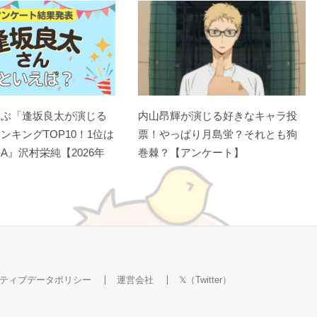
選ぶ「逢坂良太が演じる
内山昂輝が演じる好きなキャラ投
ンキングTOP10！1位は
票！やっぱり月島蛍？それとも狗
A』沢村栄純【2026年
巻棘？【アンケート】
ティブデータポリシー
運営会社
𝕏（Twitter）