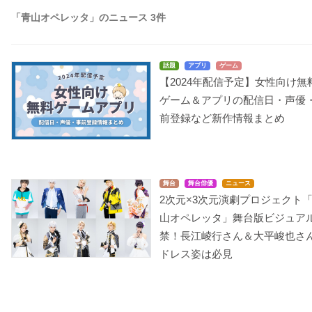
「青山オペレッタ」のニュース 3件
話題
アプリ
ゲーム
【2024年配信予定】女性向け無
ゲーム＆アプリの配信日・声優
前登録など新作情報まとめ
舞台
舞台俳優
ニュース
2次元×3次元演劇プロジェクト
山オペレッタ」舞台版ビジュア
禁！長江崚行さん＆大平峻也さ
ドレス姿は必見