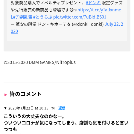
対象商品購入でノベルティプレゼント、
#ドンキ
限定グッズ
や先行販売の新商品も登場です😆✨
https://t.co/yTatIxnme
L
#刀剣乱舞
#とうらぶ
pic.twitter.com/7uBIdlBS0J
— 驚安の殿堂 ドン・キホーテ🐧 (@donki_donki)
July 22, 2
020
©2015-2020 DMM GAMES/Nitroplus
皆のコメント
2020年7月22日 at 10:35 PM
返信
こういうの大丈夫なのかなー。
ついついコロナが気になってしまう。店舗も気を付けると言い
つつも