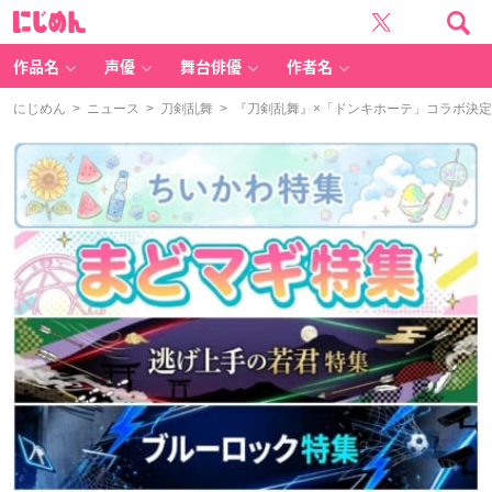
に
じ
め
ん
作品名
声優
舞台俳優
作者名
にじめん
>
ニュース
>
刀剣乱舞
> 『刀剣乱舞』×「ドンキホーテ」コラボ決