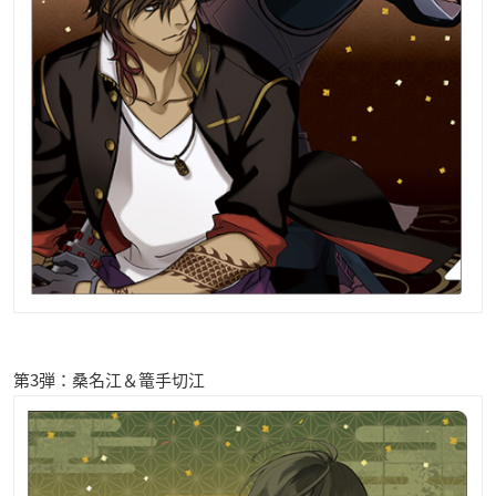
第3弾：桑名江＆篭手切江