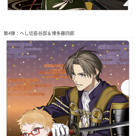
第4弾：へし切長谷部＆博多藤四郎