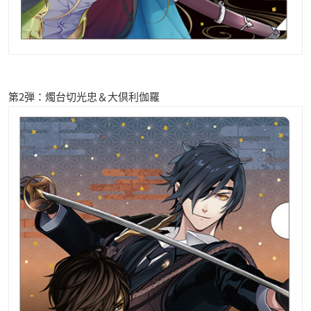
第2弾：燭台切光忠＆大倶利伽羅