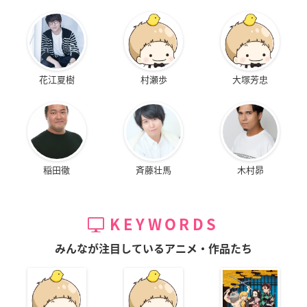
花江夏樹
村瀬歩
大塚芳忠
稲田徹
斉藤壮馬
木村昴
KEYWORDS
みんなが注目しているアニメ・作品たち