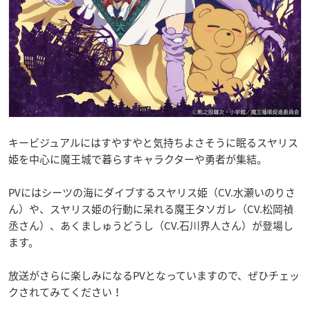
キービジュアルにはすやすやと気持ちよさそうに眠るスヤリス
姫を中心に魔王城で暮らすキャラクターや勇者が集結。
PVにはシーツの海にダイブするスヤリス姫（CV.水瀬いのりさ
ん）や、スヤリス姫の行動に呆れる魔王タソガレ（CV.松岡禎
丞さん）、あくましゅうどうし（CV.石川界人さん）が登場し
ます。
放送がさらに楽しみになるPVとなっていますので、ぜひチェッ
クされてみてください！