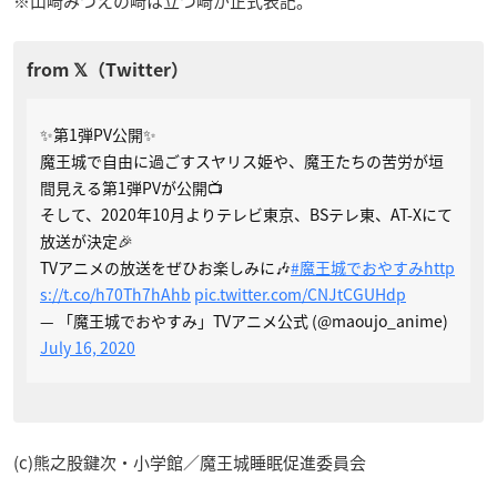
※山崎みつえの崎は立つ崎が正式表記。
✨第1弾PV公開✨
魔王城で自由に過ごすスヤリス姫や、魔王たちの苦労が垣
間見える第1弾PVが公開📺
そして、2020年10月よりテレビ東京、BSテレ東、AT-Xにて
放送が決定🎉
TVアニメの放送をぜひお楽しみに🎶
#魔王城でおやすみ
http
s://t.co/h70Th7hAhb
pic.twitter.com/CNJtCGUHdp
— 「魔王城でおやすみ」TVアニメ公式 (@maoujo_anime)
July 16, 2020
(c)熊之股鍵次・小学館／魔王城睡眠促進委員会