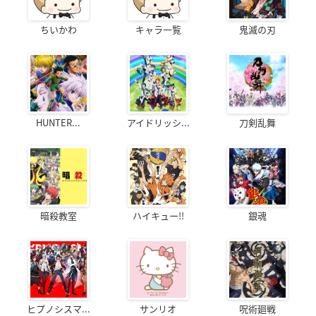
ちいかわ
キャラ一覧
鬼滅の刃
HUNTER...
アイドリッシ...
刀剣乱舞
暗殺教室
ハイキュー!!
銀魂
ヒプノシスマ...
サンリオ
呪術廻戦