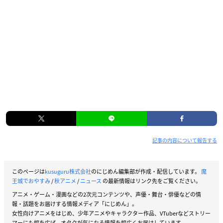
記事の内容について報告する
このページは
kusuguru株式会社
のにじめん編集部が作成・配信しています。
魔
王城でおやすみ
/
秋アニメ
/
ニュース
の最新情報はリンク先をご覧ください。
アニメ・ゲーム・漫画などの2次元コンテンツや、声優・舞台・俳優などの情
報・話題をお届けする情報メディア「にじめん」。
女性向けアニメをはじめ、少年アニメやキャラクター作品、VTuberなどストリー
マーにも幅を広げ、オタクが気になる情報を幅広くお届けしています。