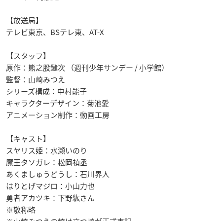
【放送局】
テレビ東京、BSテレ東、AT-X
【スタッフ】
原作：熊之股鍵次 （週刊少年サンデー / 小学館）
監督：山崎みつえ
シリーズ構成：中村能子
キャラクターデザイン：菊池愛
アニメーション制作：動画工房
【キャスト】
スヤリス姫：水瀬いのり
魔王タソガレ：松岡禎丞
あくましゅうどうし：石川界人
はりとげマジロ：小山力也
勇者アカツキ：下野紘さん
※敬称略