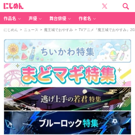
に
じ
め
ん
作品名
声優
舞台俳優
作者名
にじめん
>
ニュース
>
魔王城でおやすみ
> TVアニメ『魔王城でおやすみ』2