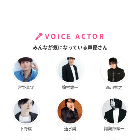
VOICE ACTOR
みんなが気になっている声優さん
宮野真守
鈴村健一
森川智之
下野紘
速水奨
諏訪部順一