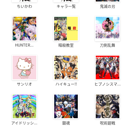
ちいかわ
キャラ一覧
鬼滅の刃
HUNTER...
暗殺教室
刀剣乱舞
サンリオ
ハイキュー!!
ヒプノシスマ...
アイドリッシ...
銀魂
呪術廻戦