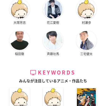
大塚芳忠
花江夏樹
村瀬歩
稲田徹
斉藤壮馬
三宅健太
KEYWORDS
みんなが注目しているアニメ・作品たち