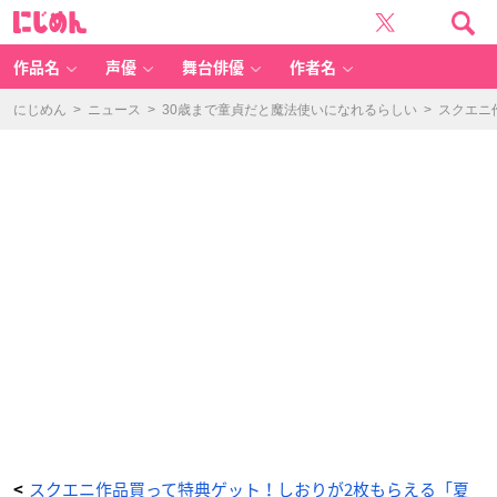
ス
に
ク
じ
エ
め
ニ
ん
作
品
作品名
声優
舞台俳優
作者名
買
っ
て
特
にじめん
>
ニュース
>
30歳まで童貞だと魔法使いになれるらしい
>
スクエニ作
典
ゲ
ッ
ト！
し
お
り
が
2
枚
も
ら
え
る
「夏
コ
ミ
ッ
パ
in
a
ni
m
at
e」
開
催
決
定
_
2
番
目
の
スクエニ作品買って特典ゲット！しおりが2枚もらえる「夏
<
画