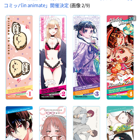
像
コミッパin animate」開催決定
(画像 2/9)
-
ア
ニ
メ
情
2/9
報
サ
イ
ト
に
じ
め
ん