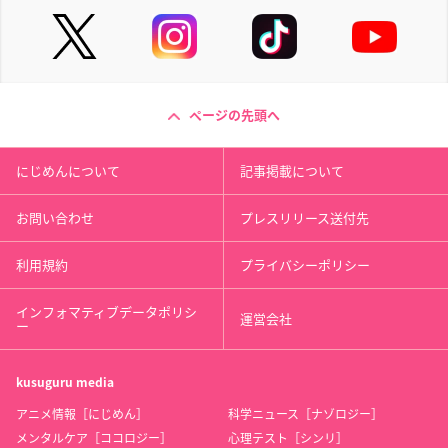
ページの先頭へ
にじめんについて
記事掲載について
お問い合わせ
プレスリリース送付先
利用規約
プライバシーポリシー
インフォマティブデータポリシ
運営会社
ー
kusuguru
media
アニメ情報［にじめん］
科学ニュース［ナゾロジー］
メンタルケア［ココロジー］
心理テスト［シンリ］