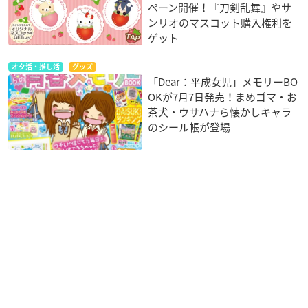
ペーン開催！『刀剣乱舞』やサ
ンリオのマスコット購入権利を
ゲット
オタ活・推し活
グッズ
「Dear：平成女児」メモリーBO
OKが7月7日発売！まめゴマ・お
茶犬・ウサハナら懐かしキャラ
のシール帳が登場