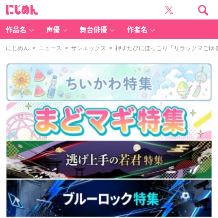
に
じ
め
ん
作品名
声優
舞台俳優
作者名
にじめん
>
ニュース
>
サンエックス
> 押すたびにほっこり「リラックマごゆ