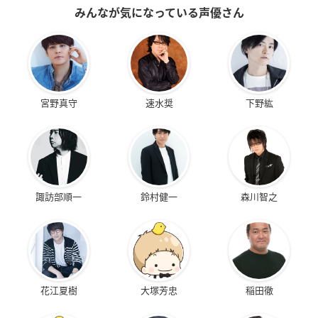
みんなが気になっている声優さん
宮野真守
速水奨
下野紘
諏訪部順一
鈴村健一
森川智之
花江夏樹
大塚芳忠
稲田徹