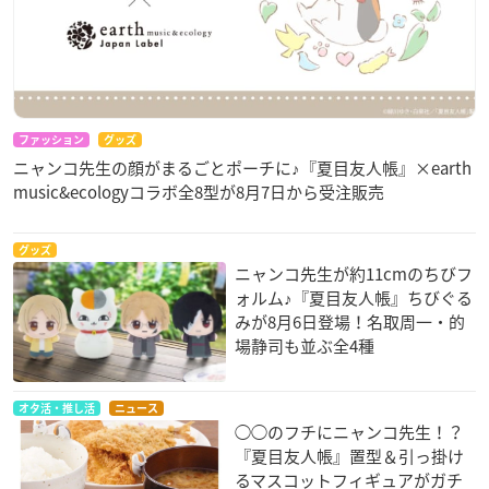
ファッション
グッズ
ニャンコ先生の顔がまるごとポーチに♪『夏目友人帳』×earth
music&ecologyコラボ全8型が8月7日から受注販売
グッズ
ニャンコ先生が約11cmのちびフ
ォルム♪『夏目友人帳』ちびぐる
みが8月6日登場！名取周一・的
場静司も並ぶ全4種
オタ活・推し活
ニュース
◯◯のフチにニャンコ先生！？
『夏目友人帳』置型＆引っ掛け
るマスコットフィギュアがガチ