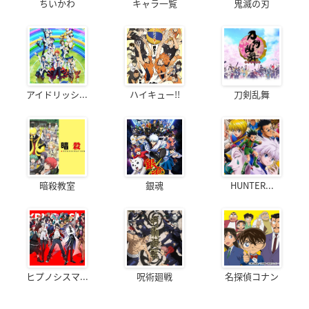
ちいかわ
キャラ一覧
鬼滅の刃
アイドリッシ...
ハイキュー!!
刀剣乱舞
暗殺教室
銀魂
HUNTER...
ヒプノシスマ...
呪術廻戦
名探偵コナン