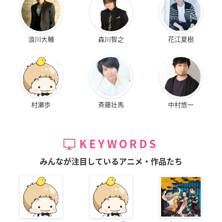
浪川大輔
森川智之
花江夏樹
村瀬歩
斉藤壮馬
中村悠一
KEYWORDS
みんなが注目しているアニメ・作品たち