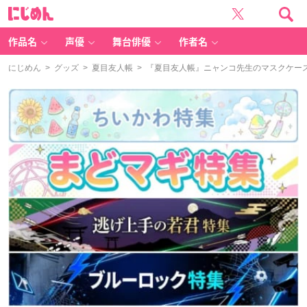
に
じ
め
ん
作品名
声優
舞台俳優
作者名
にじめん
>
グッズ
>
夏目友人帳
> 『夏目友人帳』ニャンコ先生のマスクケー