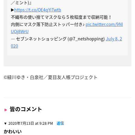
／ミント)』
▶️
https://t.co/QE4qYiTwtb
不織布の使い捨てマスクなら５枚程度まで収納可能！
内側にマスク落下防止ストッパー付き♪
pic.twitter.com/9Nl
UQj8WrU
— セブンネットショッピング (@7_netshopping)
July 8, 2
020
©緑川ゆき・白泉社／夏目友人帳プロジェクト
皆のコメント
2020年7月13日 at 9:28 PM
返信
かわいい