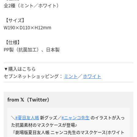
全2種（ミント／ホワイト）
【サイズ】
W190×D110×H12mm
【仕様】
PP製（抗菌加工）、日本製
▼購入はこちら
セブンネットショッピング：
ミント
／
ホワイト
＼
#夏目友人帳
新グッズ／
#ニャンコ先生
のイラストが入っ
た抗菌素材のマスクケースが登場♪
『劇場版夏目友人帳 ニャンコ先生のマスクケース(ホワイト