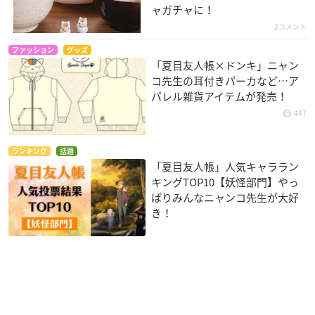
ャガチャに！
2コメント
ファッション
グッズ
「夏目友人帳×ドンキ」ニャン
コ先生の耳付きパーカなど…ア
パレル雑貨アイテムが発売！
447
ランキング
話題
「夏目友人帳」人気キャララン
キングTOP10【妖怪部門】やっ
ぱりみんなニャンコ先生が大好
き！