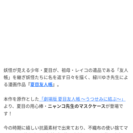
妖怪が見える少年・夏目が、祖母・レイコの遺品である「友人
帳」を継ぎ妖怪たちに名を返す日々を描く、緑川ゆき先生によ
る漫画作品
。
『
夏目友人帳
』
本作を原作とした
「劇場版 夏目友人帳 ～うつせみに結ぶ～」
より、夏目の用心棒・
が登場で
ニャンコ先生のマスクケース
す！
今の時期に嬉しい抗菌素材で出来ており、不織布の使い捨てマ