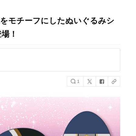
物をモチーフにしたぬいぐるみシ
登場！
1