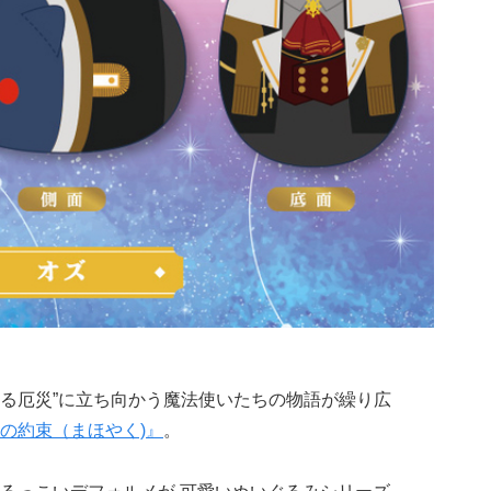
いなる厄災”に立ち向かう魔法使いたちの物語が繰り広
の約束（まほやく)』
。