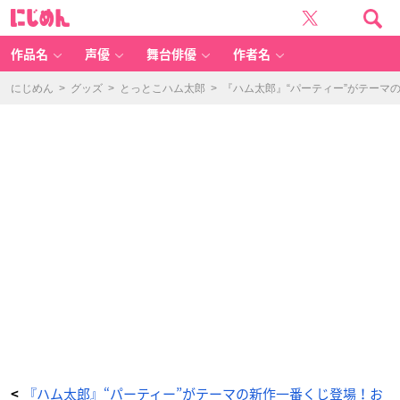
『ハ
に
ム
じ
太
め
郎』“パ
ん
ー
テ
作品名
声優
舞台俳優
作者名
ィ
ー”が
テ
ー
にじめん
>
グッズ
>
とっとこハム太郎
>
『ハム太郎』“パーティー”がテーマ
マ
の
新
作
一
番
く
じ
登
場！
お
め
か
し
し
た
ハ
ム
太
郎
や
ハ
ム
ち
ゃ
ん
ず
が
大
集
合
_
3
番
『ハム太郎』“パーティー”がテーマの新作一番くじ登場！お
<
目