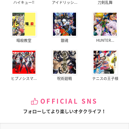
ハイキュー!!
アイドリッシ...
刀剣乱舞
暗殺教室
銀魂
HUNTER...
ヒプノシスマ...
呪術廻戦
テニスの王子様
OFFICIAL SNS
フォローしてより楽しいオタクライフ！