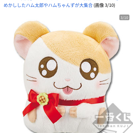
の
めかししたハム太郎やハムちゃんずが大集合
(画像 3/10)
画
像
-
ア
ニ
3/10
メ
情
報
サ
イ
ト
に
じ
め
ん