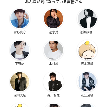
みんなが気になっている声優さん
宮野真守
速水奨
諏訪部順一
下野紘
木村昴
坂本真綾
浪川大輔
森川智之
花江夏樹