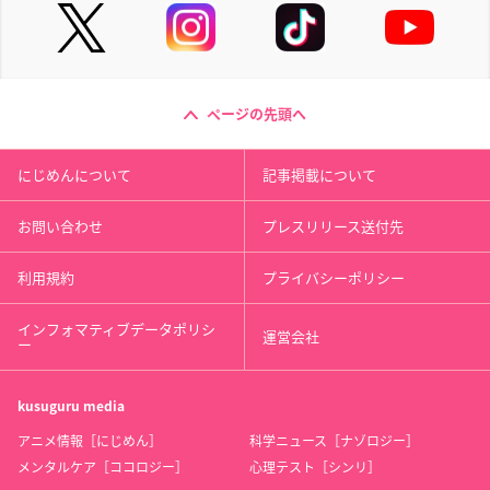
ページの先頭へ
にじめんについて
記事掲載について
お問い合わせ
プレスリリース送付先
利用規約
プライバシーポリシー
インフォマティブデータポリシ
運営会社
ー
kusuguru
media
アニメ情報［にじめん］
科学ニュース［ナゾロジー］
メンタルケア［ココロジー］
心理テスト［シンリ］