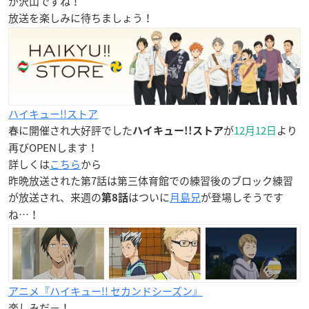
が沢山ですね！
放送を楽しみに待ちましょう！
ハイキュー!!ストア
春に開催され大好評でした
が
12月12日
より
ハイキュー!!ストア
再びOPENします！
詳しくは
こちら
から
昨晩放送された第7話は第三体育館での練習後のブロック練習
が放送され、来週の
はついに
月島兄
が登場しそうです
第8話
ね…！
アニメ『ハイキュー!! セカンドシーズン』
楽しみだ−！