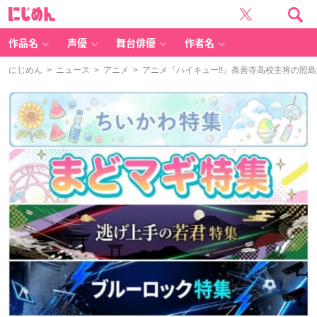
に
じ
め
ん
作品名
声優
舞台俳優
作者名
にじめん
>
ニュース
>
アニメ
> アニメ『ハイキュー!!』条善寺高校主将の照