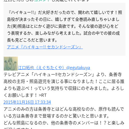
『ハイキュー!!』だ大好きだったので、関われて嬉しいです！照
島役が決まったその日に、嬉しすぎて全巻読み直しちゃいまし
た(笑)照島はとにかく遊びに貪欲です。そんな彼の遊び心をど
う表現するか、楽しみながら考えました。試合の中での彼の成
長も見どころだと思います。
アニメ『ハイキュー!! セカンドシーズン』
江口拓也（えぐちたくや）
@egutakuya
テレビアニメ「ハイキュー‼︎セカンドシーズン」より、条善寺
高校の主将・照島遊児を演じる事になりました！ここに居る誰
よりも遊ぶべ！っていう気持ちで収録にのぞみました。よろし
くお願いします！ >RT
2015年11月16日 17:33:34
アニメのみの方は条善寺とはどんな高校なのか、原作も読んで
いる方は条善寺まで登場するのかと驚いたと思います。
どんな照島になるのか、他の条善寺のメンバーは！？と楽しみ