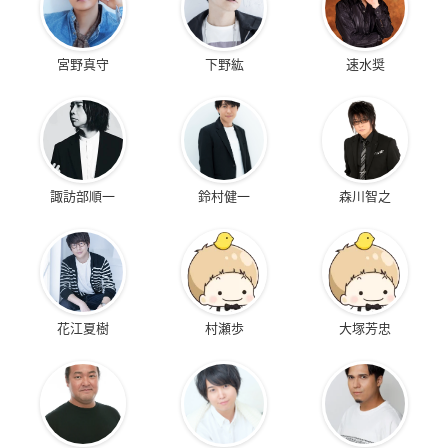
宮野真守
下野紘
速水奨
諏訪部順一
鈴村健一
森川智之
花江夏樹
村瀬歩
大塚芳忠