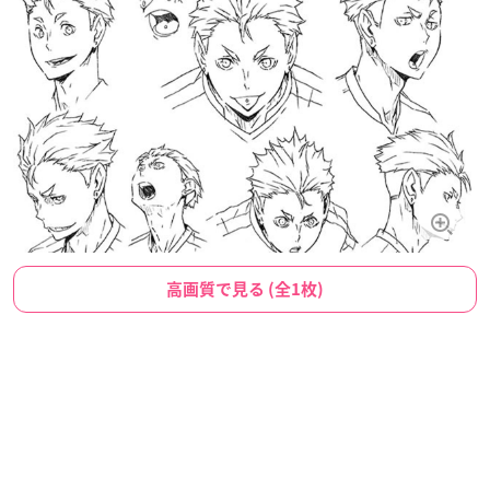
高画質で見る (全1枚)