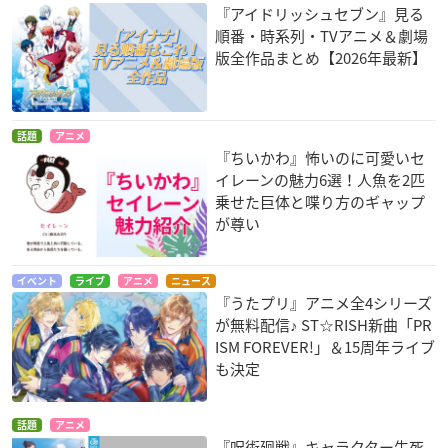
『アイドリッシュセブン』見る
順番・時系列・TVアニメ＆劇場
版全作品まとめ【2026年最新】
話題
アニメ
『ちいかわ』怖いのに可愛いセ
イレーンの魅力6選！人魚を2匹
乗せた巨体と喋り方のギャップ
が尊い
イベント
ライブ
アニメ
ニュース
『うたプリ』アニメ全4シリーズ
が無料配信♪ ST☆RISH新曲「PR
ISM FOREVER!」＆15周年ライブ
も決定
話題
アニメ
『呪術廻戦』キャラクター生死