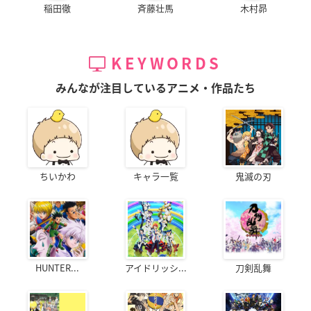
稲田徹
斉藤壮馬
木村昴
KEYWORDS
みんなが注目しているアニメ・作品たち
ちいかわ
キャラ一覧
鬼滅の刃
HUNTER...
アイドリッシ...
刀剣乱舞