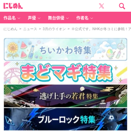
に
じ
め
ん
作品名
声優
舞台俳優
作者名
にじめん
>
ニュース
>
3月のライオン
> ※公式です。NHKが冬コミに参戦！