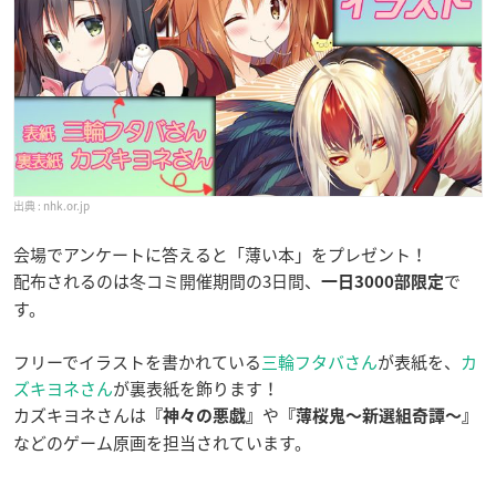
nhk.or.jp
会場でアンケートに答えると「薄い本」をプレゼント！
配布されるのは冬コミ開催期間の3日間、
で
一日3000部限定
す。
フリーでイラストを書かれている
三輪フタバさん
が表紙を、
カ
ズキヨネさん
が裏表紙を飾ります！
カズキヨネさんは
や
『神々の悪戯』
『薄桜鬼〜新選組奇譚〜』
などのゲーム原画を担当されています。