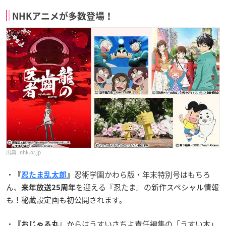
NHKアニメが多数登場！
nhk.or.jp
・
忍術学園かわら版・年末特別号はもちろ
『
忍たま乱太郎
』
ん、
を迎える『忍たま』の新作スペシャル情報
来年放送25周年
も！秘蔵設定画も初公開されます。
・
からはうすいさちよ責任編集の「うすい本」
『おじゃる丸』