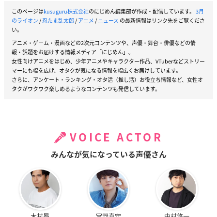
このページは
kusuguru株式会社
のにじめん編集部が作成・配信しています。
3月
のライオン
/
忍たま乱太郎
/
アニメ
/
ニュース
の最新情報はリンク先をご覧くださ
い。
アニメ・ゲーム・漫画などの2次元コンテンツや、声優・舞台・俳優などの情
報・話題をお届けする情報メディア「にじめん」。
女性向けアニメをはじめ、少年アニメやキャラクター作品、VTuberなどストリー
マーにも幅を広げ、オタクが気になる情報を幅広くお届けしています。
さらに、アンケート・ランキング・オタ活（推し活）お役立ち情報など、女性オ
タクがワクワク楽しめるようなコンテンツも発信しています。
VOICE ACTOR
みんなが気になっている声優さん
木村昴
宮野真守
中村悠一