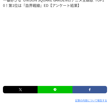
一番好きな“UNISON SQUARE GARDENのアニメ主題歌”TOP1
0！第1位は『血界戦線』ED【アンケート結果】
記事の内容について報告する