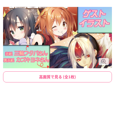
高画質で見る (全1枚)