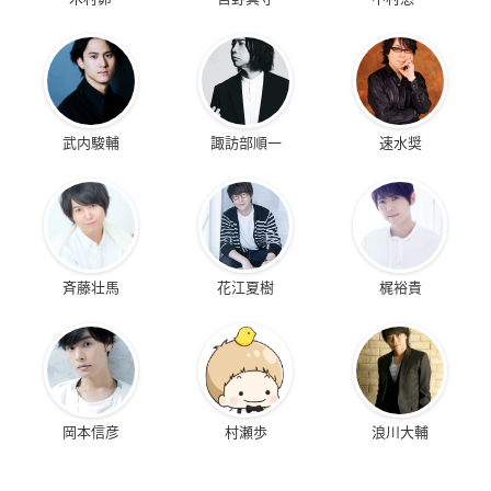
武内駿輔
諏訪部順一
速水奨
斉藤壮馬
花江夏樹
梶裕貴
岡本信彦
村瀬歩
浪川大輔