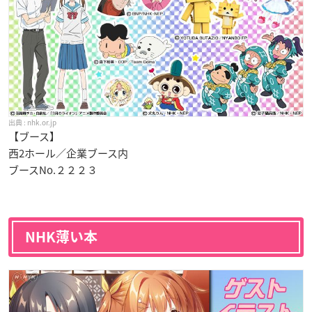
nhk.or.jp
【ブース】
西2ホール／企業ブース内
ブースNo.２２２３
NHK薄い本