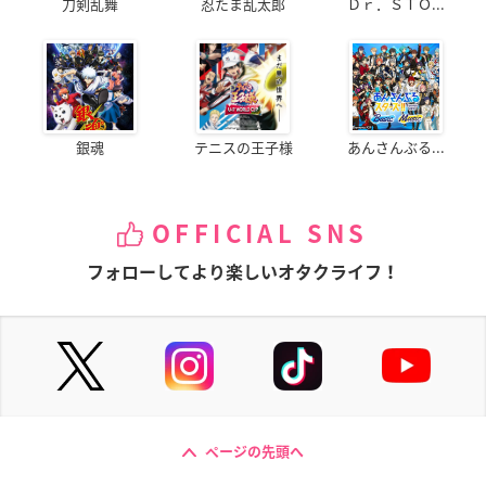
刀剣乱舞
忍たま乱太郎
Ｄｒ．ＳＴＯ...
銀魂
テニスの王子様
あんさんぶる...
OFFICIAL SNS
フォローしてより楽しいオタクライフ！
ページの先頭へ