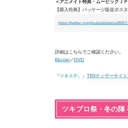
＜アニメイト特典・ムービックＪＰ
【購入特典】パッケージ販促ポスタ
https://twitter.com/tsukista/status/8
詳細は
こちら
でご確認ください。
Blu-ray
／
DVD
『ツキステ。』
TRI!ティザーサイト
ツキプロ祭・冬の陣