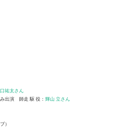
口祐太さん
み出演 師走 駆 役：
輝山 立さん
イブ）