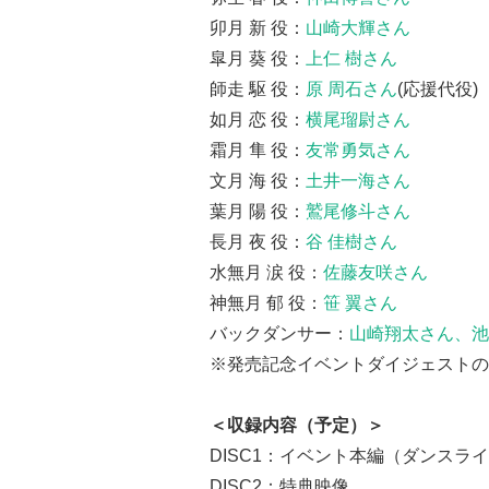
卯月 新 役：
山崎大輝さん
皐月 葵 役：
上仁 樹さん
師走 駆 役：
原 周石さん
(応援代役)
如月 恋 役：
横尾瑠尉さん
霜月 隼 役：
友常勇気さん
文月 海 役：
土井一海さん
葉月 陽 役：
鷲尾修斗さん
長月 夜 役：
谷 佳樹さん
水無月 涙 役：
佐藤友咲さん
神無月 郁 役：
笹 翼さん
バックダンサー：
山崎翔太さん、池
※発売記念イベントダイジェストの
＜収録内容（予定）＞
DISC1：イベント本編（ダンスラ
DISC2：特典映像