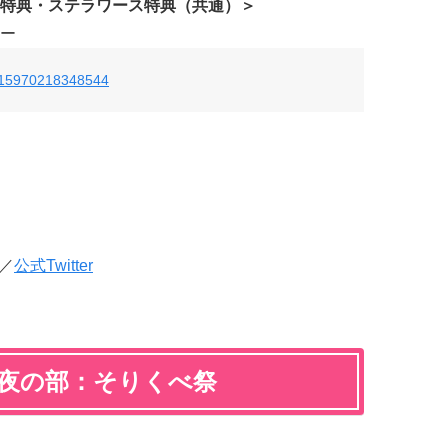
特典・ステラワース特典（共通）＞
ー
05215970218348544
／
公式Twitter
 夜の部：そりくべ祭