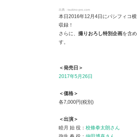
tsukino-pro.com
本日2016年12月4日にパシフィ
収録！
さらに、
撮りおろし特別企画
を含め
す。
＜発売日＞
2017年5月26日
＜価格＞
各7,000円(税別)
＜出演＞
睦月 始 役：
校條拳太朗さん
弥生 春 役：
仲田博喜さん