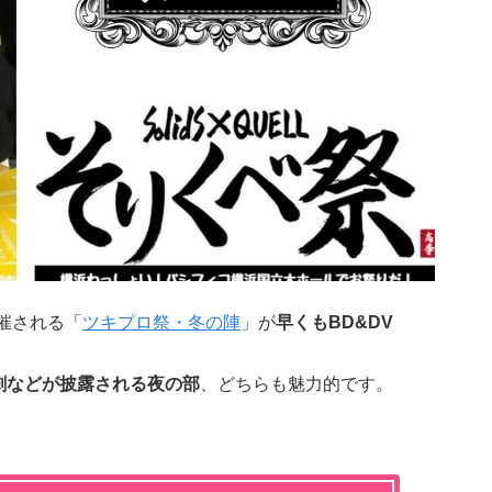
催される「
ツキプロ祭・冬の陣
」が
早くもBD&DV
劇などが披露される夜の部
、どちらも魅力的です。