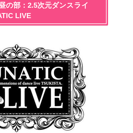
昼の部：2.5次元ダンスライ
C LIVE