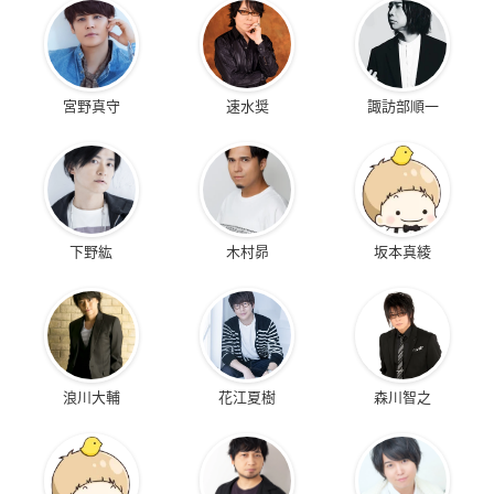
宮野真守
速水奨
諏訪部順一
下野紘
木村昴
坂本真綾
浪川大輔
花江夏樹
森川智之