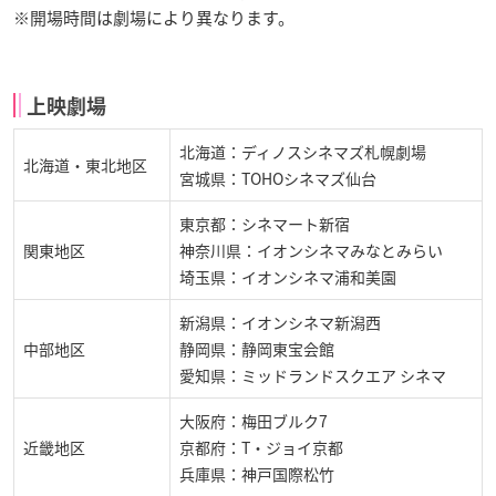
※開場時間は劇場により異なります。
上映劇場
北海道：ディノスシネマズ札幌劇場
北海道・東北地区
宮城県：TOHOシネマズ仙台
東京都：シネマート新宿
関東地区
神奈川県：イオンシネマみなとみらい
埼玉県：イオンシネマ浦和美園
新潟県：イオンシネマ新潟西
中部地区
静岡県：静岡東宝会館
愛知県：ミッドランドスクエア シネマ
大阪府：梅田ブルク7
近畿地区
京都府：T・ジョイ京都
兵庫県：神戸国際松竹