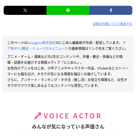
記事の内容について報告する
このページは
kusuguru株式会社
のにじめん編集部が作成・配信しています。
チ
ア男子!!
/
舞台・ミュージカル
/
ニュース
の最新情報はリンク先をご覧ください。
アニメ・ゲーム・漫画などの2次元コンテンツや、声優・舞台・俳優などの情
報・話題をお届けする情報メディア「にじめん」。
女性向けアニメをはじめ、少年アニメやキャラクター作品、VTuberなどストリー
マーにも幅を広げ、オタクが気になる情報を幅広くお届けしています。
さらに、アンケート・ランキング・オタ活（推し活）お役立ち情報など、女性オ
タクがワクワク楽しめるようなコンテンツも発信しています。
VOICE ACTOR
みんなが気になっている声優さん