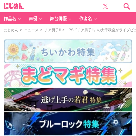
に
じ
め
ん
作品名
声優
舞台俳優
作者名
にじめん
>
ニュース
>
チア男子!!
> LPS『チア男子!!』の大千秋楽がライブ