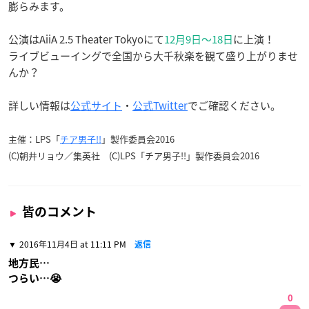
膨らみます。
公演はAiiA 2.5 Theater Tokyoにて
12月9日〜18日
に上演！
ライブビューイングで全国から大千秋楽を観て盛り上がりませ
んか？
詳しい情報は
公式サイト
・
公式Twitter
でご確認ください。
主催：LPS「
チア男子!!
」製作委員会2016
(C)朝井リョウ／集英社 (C)LPS「チア男子!!」製作委員会2016
皆のコメント
2016年11月4日 at 11:11 PM
返信
地方民…
つらい…😭
0