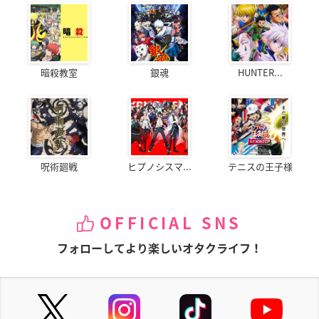
暗殺教室
銀魂
HUNTER...
呪術廻戦
ヒプノシスマ...
テニスの王子様
OFFICIAL SNS
フォローしてより楽しいオタクライフ！