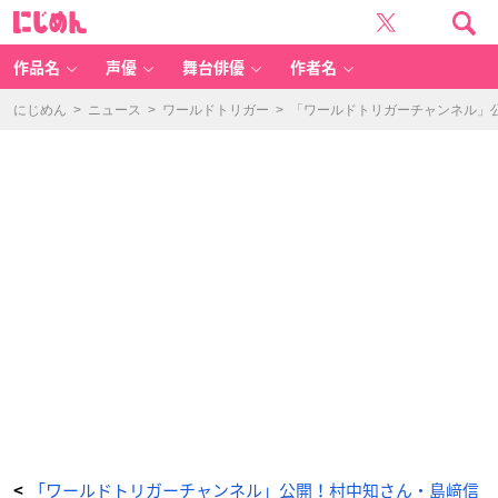
「ワ
に
ー
じ
ル
め
ド
ん
ト
リ
作品名
声優
舞台俳優
作者名
ガ
ー
チ
ャ
にじめん
>
ニュース
>
ワールドトリガー
>
「ワールドトリガーチャンネル」
ン
ネ
ル」
公
開！
村
中
知
さ
ん・
島
﨑
信
長
さ
ん
出
演
ア
ニ
メ
新
シ
リ
ー
ズ
の
最
新
情
報
盛
り
だ
「ワールドトリガーチャンネル」公開！村中知さん・島﨑信
<
く