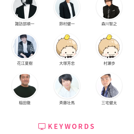
諏訪部順一
鈴村健一
森川智之
花江夏樹
大塚芳忠
村瀬歩
稲田徹
斉藤壮馬
三宅健太
KEYWORDS