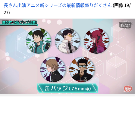
さ
長さん出演アニメ新シリーズの最新情報盛りだくさん
(画像 19/
ん
_
1
27)
9
番
目
の
19/27
画
像
-
ア
ニ
メ
情
報
サ
イ
ト
に
じ
め
ん