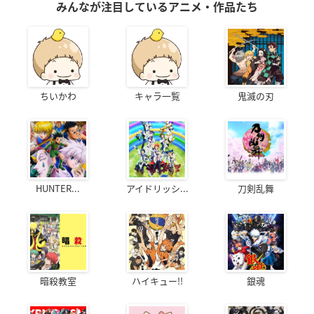
みんなが注目しているアニメ・作品たち
ちいかわ
キャラ一覧
鬼滅の刃
HUNTER...
アイドリッシ...
刀剣乱舞
暗殺教室
ハイキュー!!
銀魂