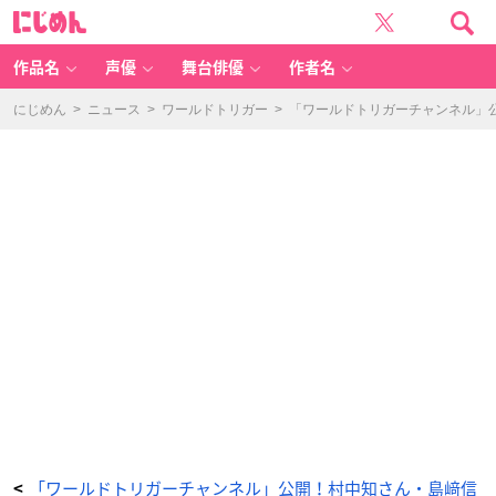
「ワ
に
ー
じ
ル
め
ド
ん
ト
リ
作品名
声優
舞台俳優
作者名
ガ
ー
チ
ャ
にじめん
>
ニュース
>
ワールドトリガー
>
「ワールドトリガーチャンネル」
ン
ネ
ル」
公
開！
村
中
知
さ
ん・
島
﨑
信
長
さ
ん
出
演
ア
ニ
メ
新
シ
リ
ー
ズ
の
最
新
情
報
盛
り
だ
「ワールドトリガーチャンネル」公開！村中知さん・島﨑信
<
く