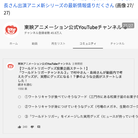
さ
長さん出演アニメ新シリーズの最新情報盛りだくさん
(画像 27/
ん
_
2
27)
7
番
目
の
27/27
画
像
-
ア
ニ
メ
情
報
サ
イ
ト
に
じ
め
ん