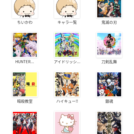
ちいかわ
キャラ一覧
鬼滅の刃
HUNTER...
アイドリッシ...
刀剣乱舞
暗殺教室
ハイキュー!!
銀魂