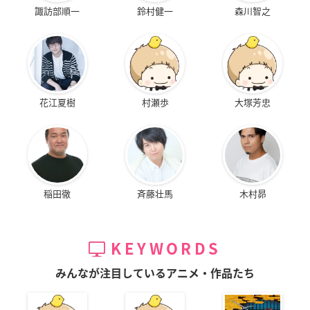
諏訪部順一
鈴村健一
森川智之
花江夏樹
村瀬歩
大塚芳忠
稲田徹
斉藤壮馬
木村昴
KEYWORDS
みんなが注目しているアニメ・作品たち