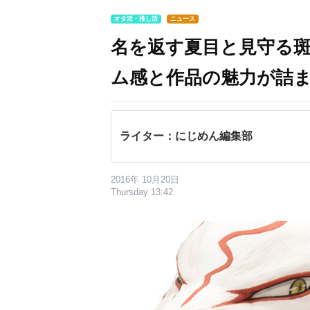
オタ活・推し活
ニュース
名を返す夏目と見守る
ム感と作品の魅力が詰
ライター：にじめん編集部
2016年 10月20日
Thursday 13:42