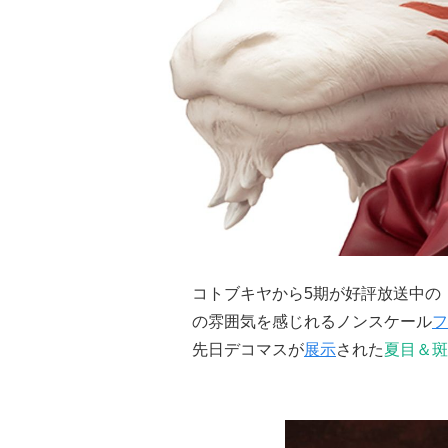
コトブキヤから5期が好評放送中の
の雰囲気を感じれるノンスケール
フ
先日デコマスが
展示
された
夏目＆斑