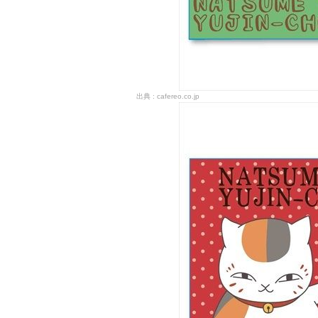
cafereo.co.jp