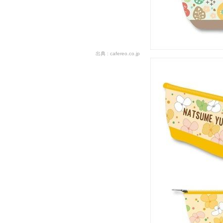
cafereo.co.jp