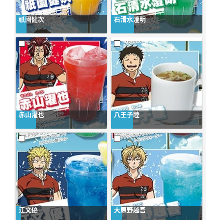
祇園健次
石清水澄明
赤山濯也
八王子睦
江文優
大原野越吾