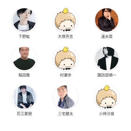
下野紘
大塚芳忠
速水奨
稲田徹
村瀬歩
諏訪部順一
花江夏樹
三宅健太
小林沙苗