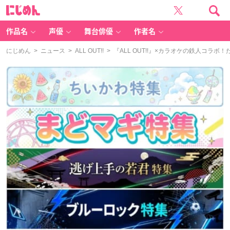
に
じ
め
ん
作品名
声優
舞台俳優
作者名
にじめん
>
ニュース
>
ALL OUT!!
> 『ALL OUT!!』×カラオケの鉄人コ