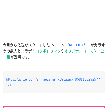
今月から放送がスタートしたTVアニメ『
』が
ALL OUT!!
カラオ
！
コラボドリンク
や
オリジナル
コースター全
ケの鉄人とコラボ
11種
が登場です。
https://twitter.com/animegame_kt/status/786811232925777
921