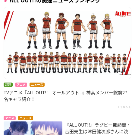
ALL OUT!!の関連ニュースランキング
話題
アニメ
ニュース
TVアニメ『ALL OUT!! – オールアウト -』神高メンバー総勢27
名キャラ紹介！
1コメント
アニメ
ニュース
『ALL OUT!!』ラグビー部顧問・
吉田先生は津田健次郎さんに決