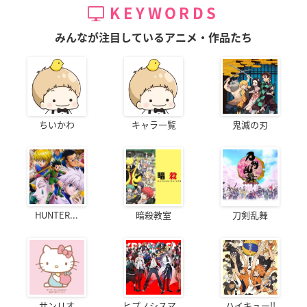
KEYWORDS
みんなが注目しているアニメ・作品たち
ちいかわ
キャラ一覧
鬼滅の刃
HUNTER...
暗殺教室
刀剣乱舞
サンリオ
ヒプノシスマ...
ハイキュー!!