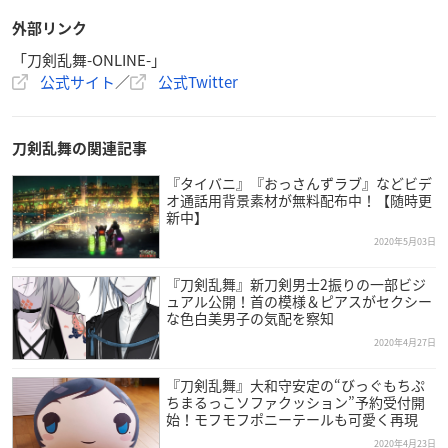
外部リンク
「刀剣乱舞-ONLINE-」
公式サイト
／
公式Twitter
刀剣乱舞の関連記事
『タイバニ』『おっさんずラブ』などビデ
オ通話用背景素材が無料配布中！【随時更
新中】
2020年5月03日
『刀剣乱舞』新刀剣男士2振りの一部ビジ
ュアル公開！首の模様＆ピアスがセクシー
な色白美男子の気配を察知
2020年4月27日
『刀剣乱舞』大和守安定の“びっぐもちぷ
ちまるっこソファクッション”予約受付開
始！モフモフポニーテールも可愛く再現
2020年4月23日