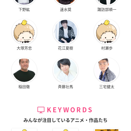
下野紘
速水奨
諏訪部順一
大塚芳忠
花江夏樹
村瀬歩
稲田徹
斉藤壮馬
三宅健太
KEYWORDS
みんなが注目しているアニメ・作品たち