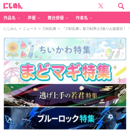
に
じ
め
ん
作品名
声優
舞台俳優
作者名
にじめん
>
ニュース
>
刀剣乱舞
> 『刀剣乱舞』新刀剣男士2振りお披露目！