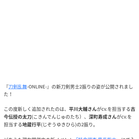
『
刀剣乱舞
-ONLINE-』の新刀剣男士2振りの姿が公開されまし
た！
この度新しく追加されたのは、
がcv.を担当する
平川大輔さん
古
(こきんでんじゅのたち）、
がcv.を
今伝授の太刀
深町寿成さん
担当する
(じぞうゆきひら)の2振り。
地蔵行平