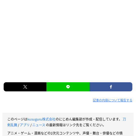
記事の内容について報告する
このページは
kusuguru株式会社
のにじめん編集部が作成・配信しています。
刀
剣乱舞
/
アプリ
/
ニュース
の最新情報はリンク先をご覧ください。
アニメ・ゲーム・漫画などの2次元コンテンツや、声優・舞台・俳優などの情