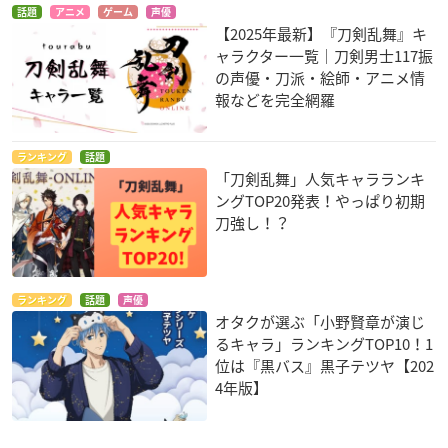
話題
アニメ
ゲーム
声優
【2025年最新】『刀剣乱舞』キ
ャラクター一覧｜刀剣男士117振
の声優・刀派・絵師・アニメ情
報などを完全網羅
ランキング
話題
「刀剣乱舞」人気キャラランキ
ングTOP20発表！やっぱり初期
刀強し！？
ランキング
話題
声優
オタクが選ぶ「小野賢章が演じ
るキャラ」ランキングTOP10！1
位は『黒バス』黒子テツヤ【202
4年版】