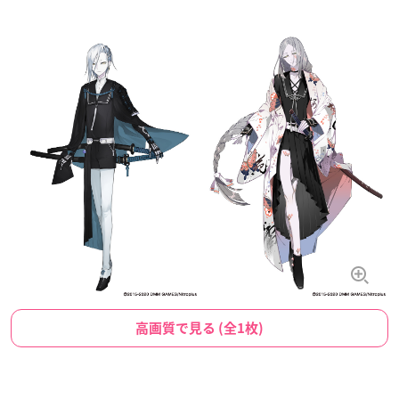
高画質で見る (全1枚)