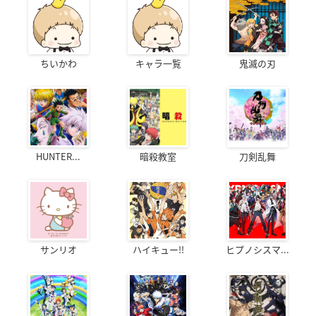
ちいかわ
キャラ一覧
鬼滅の刃
HUNTER...
暗殺教室
刀剣乱舞
サンリオ
ハイキュー!!
ヒプノシスマ...