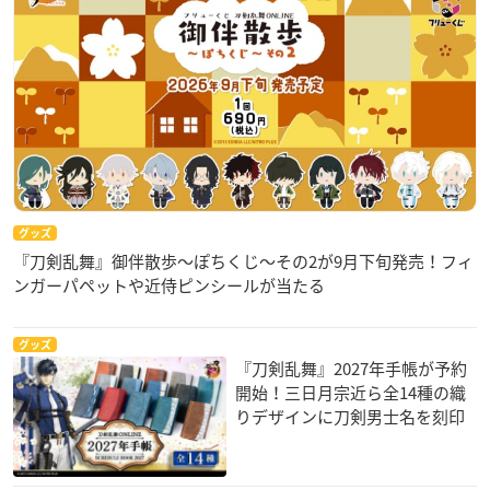
グッズ
『刀剣乱舞』御伴散歩～ぽちくじ～その2が9月下旬発売！フィ
ンガーパペットや近侍ピンシールが当たる
グッズ
『刀剣乱舞』2027年手帳が予約
開始！三日月宗近ら全14種の織
りデザインに刀剣男士名を刻印