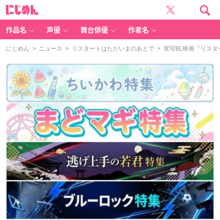
に
じ
め
ん
作品名
声優
舞台俳優
作者名
にじめん
>
ニュース
>
リスタートはただいまのあとで
> 実写BL映画『リス