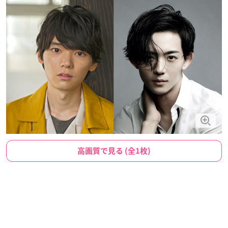
高画質で見る (全1枚)