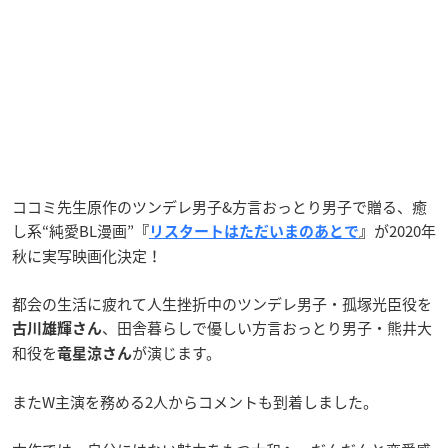
ココミ先生原作のツンデレ男子&方言おっとり男子で贈る、癒
し系“純愛BL漫画”
が2020年
『
リスタートはただいまのあとで
』
秋に実写映画化決定！
都会の生活に疲れて人生挫折中のツンデレ男子・孤塚光臣役を
、田舎暮らしで優しい方言おっとり男子・熊井大
古川雄輝さん
和役を
が演じます。
竜星涼さん
またW主演を務める2人からコメントも到着しました。