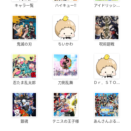
キャラ一覧
ハイキュー!!
アイドリッシ...
鬼滅の刃
ちいかわ
呪術廻戦
忍たま乱太郎
刀剣乱舞
Ｄｒ．ＳＴＯ...
銀魂
テニスの王子様
あんさんぶる...