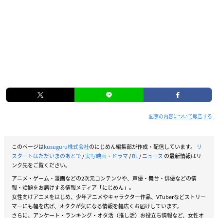
記事の内容について報告する
このページは
kusuguru株式会社
のにじめん編集部が作成・配信しています。
リ
スタートはただいまのあとで
/
実写映画・ドラマ
/
BL
/
ニュース
の最新情報はリ
ンク先をご覧ください。
アニメ・ゲーム・漫画などの2次元コンテンツや、声優・舞台・俳優などの情
報・話題をお届けする情報メディア「にじめん」。
女性向けアニメをはじめ、少年アニメやキャラクター作品、VTuberなどストリー
マーにも幅を広げ、オタクが気になる情報を幅広くお届けしています。
さらに、アンケート・ランキング・オタ活（推し活）お役立ち情報など、女性オ