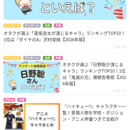
ランキング
アンケート
話題
声優
オタクが選ぶ「逢坂良太が演じるキャラ」ランキングTOP10！
1位は『ダイヤのA』沢村栄純【2026年版】
2コメント
ランキング
アンケート
話題
声優
オタクが選ぶ「日野聡が演じる
キャラ」ランキングTOP10！1位
は『鬼滅の刃』煉󠄁獄杏寿郎【202
6年版】
2コメント
アニメ
声優
『ハイキュー!!』キャラクター一
覧！登場人物を学校・ポジショ
ン・アニメ声優つきで全紹介