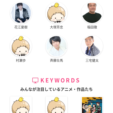
花江夏樹
大塚芳忠
稲田徹
村瀬歩
斉藤壮馬
三宅健太
KEYWORDS
みんなが注目しているアニメ・作品たち