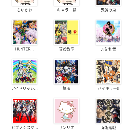
ちいかわ
キャラ一覧
鬼滅の刃
HUNTER...
暗殺教室
刀剣乱舞
アイドリッシ...
銀魂
ハイキュー!!
ヒプノシスマ...
サンリオ
呪術廻戦