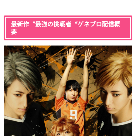
最新作〝最強の挑戦者〞ゲネプロ配信概
要