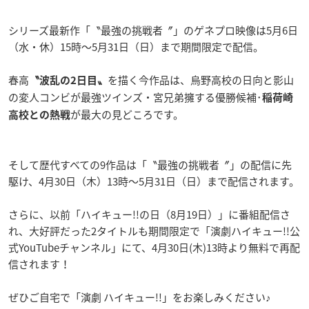
シリーズ最新作「〝最強の挑戦者〞」のゲネプロ映像は5月6日
（水・休）15時〜5月31日（日）まで期間限定で配信。
春高
を描く今作品は、烏野高校の日向と影山
〝波乱の2日目〟
の変人コンビが最強ツインズ・宮兄弟擁する優勝候補･
稲荷崎
が最大の見どころです。
高校との熱戦
そして歴代すべての9作品は「〝最強の挑戦者〞」の配信に先
駆け、4月30日（木）13時〜5月31日（日）まで配信されます。
さらに、以前「ハイキュー!!の日（8月19日）」に番組配信さ
れ、大好評だった2タイトルも期間限定で「演劇ハイキュー!!公
式YouTubeチャンネル」にて、4月30日(木)13時より無料で再配
信されます！
ぜひご自宅で「演劇 ハイキュー!!」をお楽しみください♪