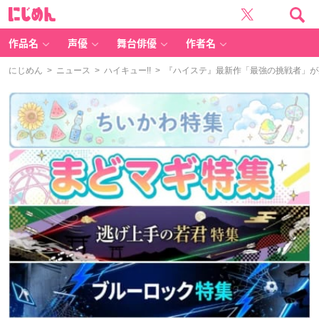
に
じ
め
ん
作品名
声優
舞台俳優
作者名
にじめん
>
ニュース
>
ハイキュー!!
> 『ハイステ』最新作「最強の挑戦者」が