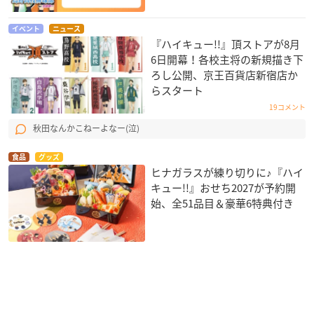
イベント
ニュース
『ハイキュー!!』頂ストアが8月
6日開幕！各校主将の新規描き下
ろし公開、京王百貨店新宿店か
らスタート
19コメント
秋田なんかこねーよなー(泣)
食品
グッズ
ヒナガラスが練り切りに♪『ハイ
キュー!!』おせち2027が予約開
始、全51品目＆豪華6特典付き