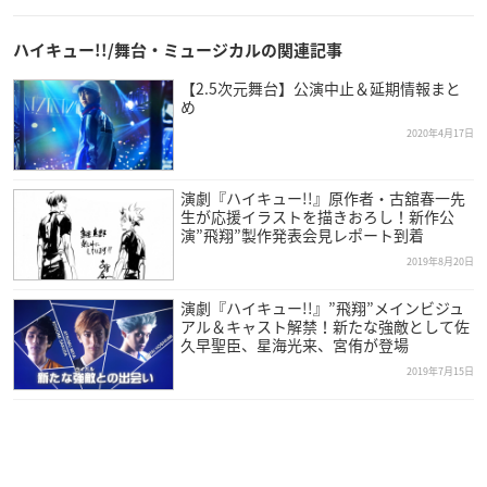
ハイキュー!!/舞台・ミュージカルの関連記事
【2.5次元舞台】公演中止＆延期情報まと
め
2020年4月17日
演劇『ハイキュー!!』原作者・古舘春一先
生が応援イラストを描きおろし！新作公
演”飛翔”製作発表会見レポート到着
2019年8月20日
演劇『ハイキュー!!』”飛翔”メインビジュ
アル＆キャスト解禁！新たな強敵として佐
久早聖臣、星海光来、宮侑が登場
2019年7月15日