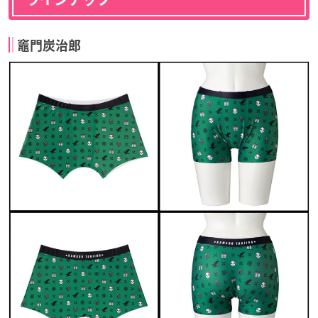
竈門炭治郎