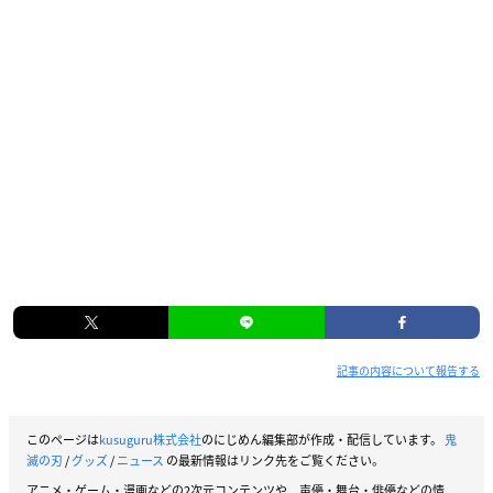
記事の内容について報告する
このページは
kusuguru株式会社
のにじめん編集部が作成・配信しています。
鬼
滅の刃
/
グッズ
/
ニュース
の最新情報はリンク先をご覧ください。
アニメ・ゲーム・漫画などの2次元コンテンツや、声優・舞台・俳優などの情