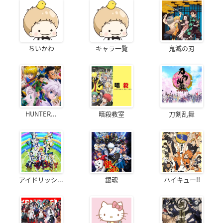
ちいかわ
キャラ一覧
鬼滅の刃
HUNTER...
暗殺教室
刀剣乱舞
アイドリッシ...
銀魂
ハイキュー!!