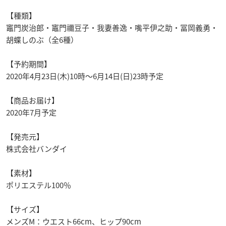
【種類】
竈門炭治郎・竈門禰豆子・我妻善逸・嘴平伊之助・冨岡義勇・
胡蝶しのぶ（全6種）
【予約期間】
2020年4月23日(木)10時～6月14日(日)23時予定
【商品お届け】
2020年7月予定
【発売元】
株式会社バンダイ
【素材】
ポリエステル100％
【サイズ】
メンズM：ウエスト66cm、ヒップ90cm