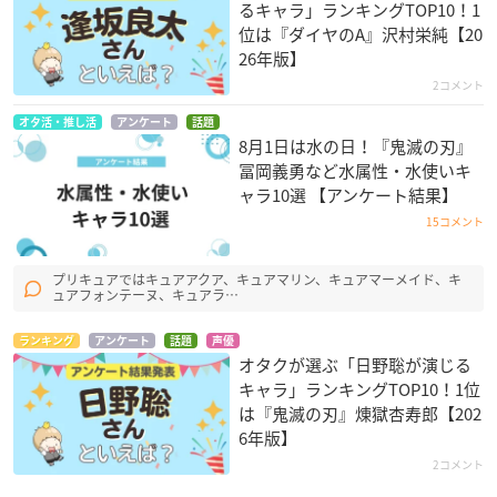
るキャラ」ランキングTOP10！1
位は『ダイヤのA』沢村栄純【20
26年版】
2コメント
オタ活・推し活
アンケート
話題
8月1日は水の日！『鬼滅の刃』
冨岡義勇など水属性・水使いキ
ャラ10選 【アンケート結果】
15コメント
プリキュアではキュアアクア、キュアマリン、キュアマーメイド、キ
ュアフォンテーヌ、キュアラ…
ランキング
アンケート
話題
声優
オタクが選ぶ「日野聡が演じる
キャラ」ランキングTOP10！1位
は『鬼滅の刃』煉󠄁獄杏寿郎【202
6年版】
2コメント