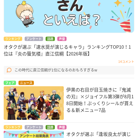
ランキング
アンケート
話題
声優
オタクが選ぶ「速水奨が演じるキャラ」ランキングTOP10！1
位は『炎の蜃気楼』直江信綱【2026年版】
14コメント
この時代に直江信綱が1位になるのおもろすぎるw
フェア
ニュース
伊黒の右目が目玉焼きに『鬼滅
の刃』×ジョイフル第3弾が8月1
8日開始！ぷっくりシールが貰え
る＆新メニュー7品
ランキング
アンケート
話題
声優
オタクが選ぶ「逢坂良太が演じ