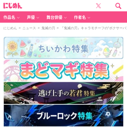
に
じ
め
ん
作品名
声優
舞台俳優
作者名
にじめん
>
ニュース
>
鬼滅の刃
> 『鬼滅の刃』キャラモチーフの“ボクサーパ