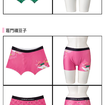
竈門禰豆子