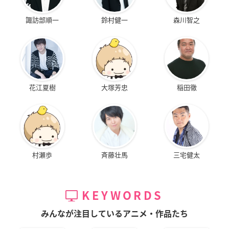
諏訪部順一
鈴村健一
森川智之
花江夏樹
大塚芳忠
稲田徹
村瀬歩
斉藤壮馬
三宅健太
KEYWORDS
みんなが注目しているアニメ・作品たち