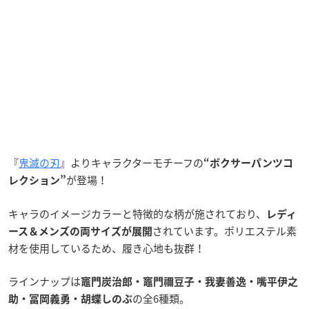
『
鬼滅の刃
』よりキャラクターモチーフの
“ボクサーパンツコ
が登場！
レクション”
キャラのイメージカラーと特徴的な柄が施されており、
レディ
されています。ポリエステル素
ース＆メンズの両サイズが展開
材を使用しているため、履き心地も抜群！
ラインナップは
竈門炭治郎・竈門禰豆子・我妻善逸・嘴平伊之
の全6種類。
助・冨岡義勇・胡蝶しのぶ