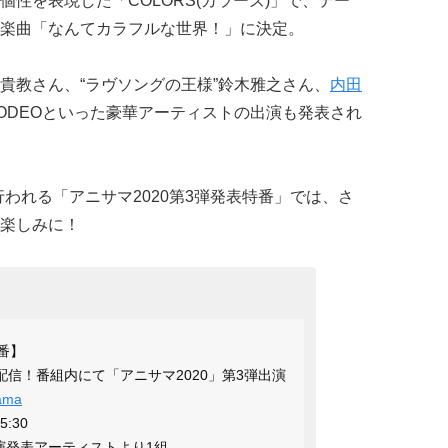
性を表現した「COLORS(カラーズ)」で、テー
楽曲「なんてカラフルな世界！」に決定。
貴教さん、“ラヴソングの王様”鈴木雅之さん、
内田
RODEOといった豪華アーティストの出演も発表され
行われる「アニサマ2020第3弾発表特番」では、さ
楽しみに！
番】
)配信！番組内にて「アニサマ2020」第3弾出演
ama
5:30
演発表アーティストより1組