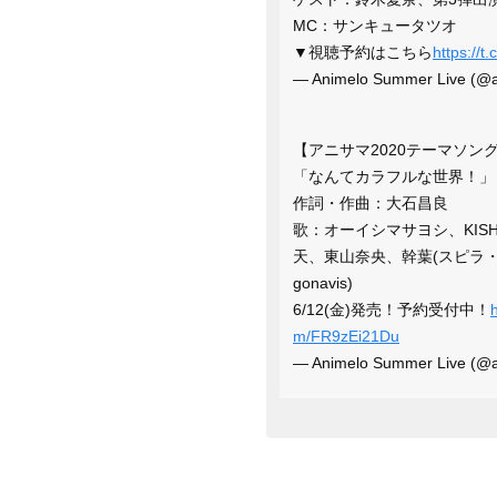
MC：サンキュータツオ
▼視聴予約はこちら
https://
— Animelo Summer Live (@
【アニサマ2020テーマソン
「なんてカラフルな世界！」
作詞・作曲：大石昌良
歌：オーイシマサヨシ、KISHO
天、東山奈央、幹葉(スピラ・
gonavis)
6/12(金)発売！予約受付中！
m/FR9zEi21Du
— Animelo Summer Live (@