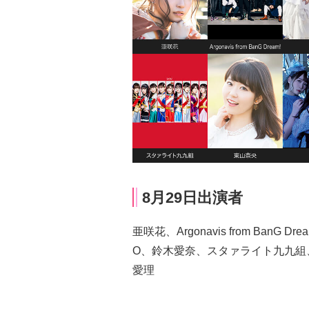
8月29日出演者
亜咲花、Argonavis from BanG
O、鈴木愛奈、スタァライト九九組、
愛理