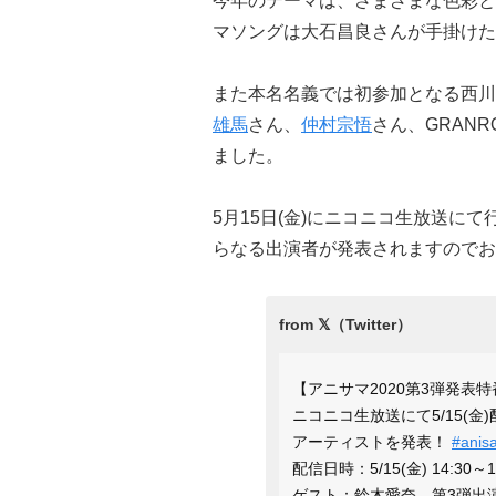
今年のテーマは、さまざまな色彩と個
マソングは大石昌良さんが手掛けた
また本名名義では初参加となる西川
雄馬
さん、
仲村宗悟
さん、GRAN
ました。
5月15日(金)にニコニコ生放送にて
らなる出演者が発表されますのでお
【アニサマ2020第3弾発表特
ニコニコ生放送にて5/15(金
アーティストを発表！
#anis
配信日時：5/15(金) 14:30～1
ゲスト：鈴木愛奈、第3弾出