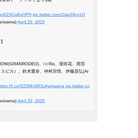
t.co/62XCw6xQPH
pic.twitter.com/2iag18cy1Q
anisama)
April 20, 2020
グ】
W(GRANRODEO)、i☆Ris、亜咲花、雨宮
スピカ）、鈴木愛奈、仲村宗悟、伊藤昌弘(Ar
https://t.co/3IZ0MySR3u
#anisama
pic.twitter.co
anisama)
April 20, 2020