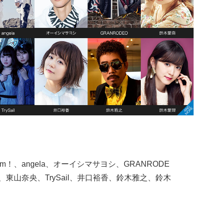
 Dream！、angela、オーイシマサヨシ、GRANRODE
東山奈央、TrySail、井口裕香、鈴木雅之、鈴木