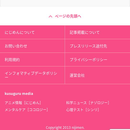
ページの先頭へ
にじめんについて
記事掲載について
お問い合わせ
プレスリリース送付先
利用規約
プライバシーポリシー
インフォマティブデータポリシ
運営会社
ー
kusuguru
media
アニメ情報［にじめん］
科学ニュース［ナゾロジー］
メンタルケア［ココロジー］
心理テスト［シンリ］
Copyright 2013 nijimen.