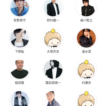
宮野真守
鈴村健一
森川智之
下野紘
大塚芳忠
速水奨
稲田徹
諏訪部順一
村瀬歩