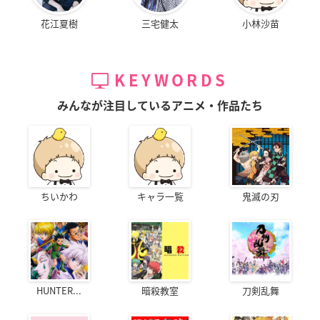
花江夏樹
三宅健太
小林沙苗
KEYWORDS
みんなが注目しているアニメ・作品たち
ちいかわ
キャラ一覧
鬼滅の刃
HUNTER...
暗殺教室
刀剣乱舞