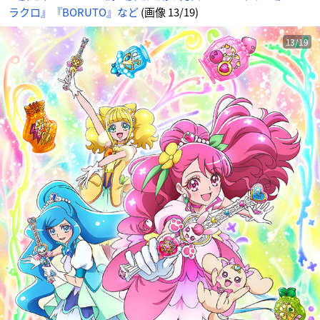
情
ラクロ』『BORUTO』など
(画像 13/19)
報
サ
イ
ト
に
13/19
じ
め
ん