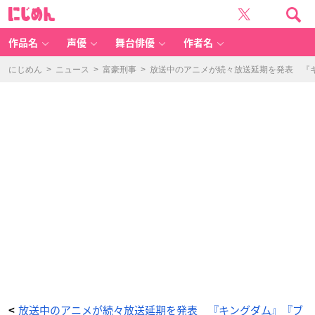
放
に
送
じ
中
め
の
ん
ア
ニ
作品名
声優
舞台俳優
作者名
メ
が
続々
放
にじめん
>
ニュース
>
富豪刑事
>
放送中のアニメが続々放送延期を発表 『キ
送
延
期
を
発
表
『キ
ン
グ
ダ
ム』
『ブ
ラ
ク
ロ』
『B
O
R
U
T
O』
な
ど
_
1
3
番
目
の
画
像
-
ア
ニ
放送中のアニメが続々放送延期を発表 『キングダム』『ブ
<
メ