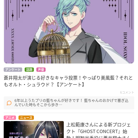
アンケート
話題
声優
蒼井翔太が演じる好きなキャラ投票！やっぱり美風藍？それと
もオルト・シュラウド？【アンケート】
6コメント
6年以上うたプリの藍ちゃんが好きです！ 藍ちゃんのおかげで塞ぎ込
んでいた時もそこから歩き…
アニメ
ニュース
上松範康さんによる新プロジェ
クト『GHOST CONCERT』始
動！明智光秀役に蒼井翔太さん