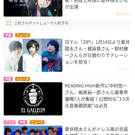
が出演
19コメント
上松さんホントしょーたん好きね
声優
ニュース
日テレ「ZIP!」1月14日より蒼井
翔太さん・梶裕貴さん・鈴村健
一さんらが日替わりでナレーシ
ョンを担当！
2コメント
声優
ニュース
READING HIGH新作に中村悠一
さん、梅原裕一郎さんら豪華声
優陣7人が集結！幻想的な”3.5次
元音楽朗読劇”は必見
アニメ
声優
ニュース
蒼井翔太さんがドレス風の衣装