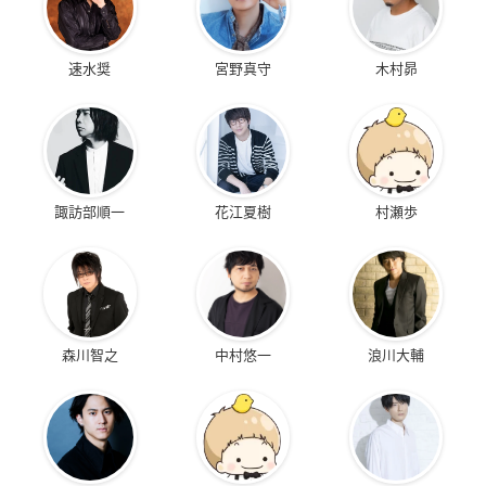
速水奨
宮野真守
木村昴
諏訪部順一
花江夏樹
村瀬歩
森川智之
中村悠一
浪川大輔