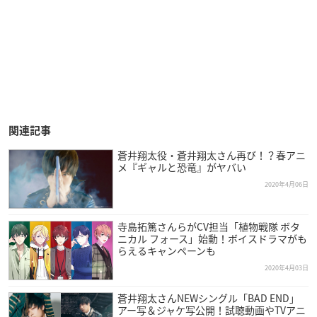
関連記事
蒼井翔太役・蒼井翔太さん再び！？春アニ
メ『ギャルと恐竜』がヤバい
2020年4月06日
寺島拓篤さんらがCV担当「植物戦隊 ボタ
ニカル フォース」始動！ボイスドラマがも
らえるキャンペーンも
2020年4月03日
蒼井翔太さんNEWシングル「BAD END」
アー写＆ジャケ写公開！試聴動画やTVアニ