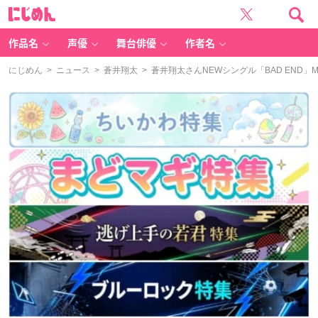
に
じ
め
ん
作品名
声優
舞台俳優
作者名
にじめん
>
ニュース
>
蒼井翔太
> 蒼井翔太さんNEWシングル「BAD END