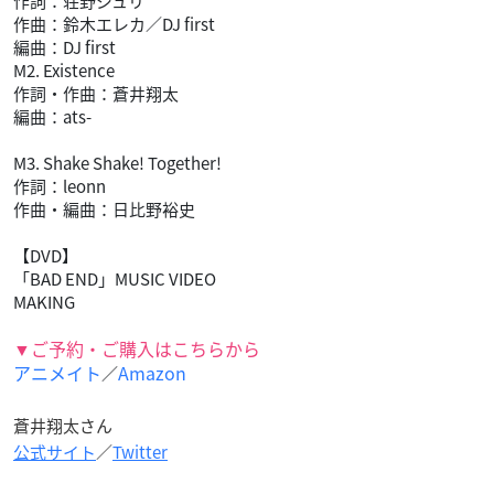
作詞：荘野ジュリ
作曲：鈴木エレカ／DJ first
編曲：DJ first
M2. Existence
作詞・作曲：蒼井翔太
編曲：ats-
M3. Shake Shake! Together!
作詞：leonn
作曲・編曲：日比野裕史
【DVD】
「BAD END」MUSIC VIDEO
MAKING
▼ご予約・ご購入はこちらから
アニメイト
Amazon
／
蒼井翔太さん
公式サイト
／
Twitter