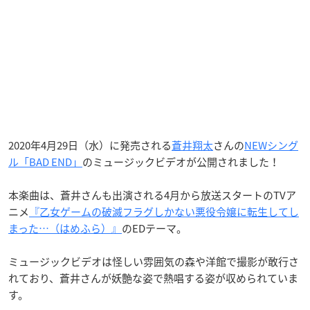
2020年4月29日（水）に発売される
蒼井翔太
さんの
NEWシング
ル「BAD END」
のミュージックビデオが公開されました！
本楽曲は、蒼井さんも出演される4月から放送スタートのTVア
ニメ
『乙女ゲームの破滅フラグしかない悪役令嬢に転生してし
まった…（はめふら）』
のEDテーマ。
ミュージックビデオは怪しい雰囲気の森や洋館で撮影が敢行さ
れており、蒼井さんが妖艶な姿で熱唱する姿が収められていま
す。