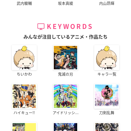
武内駿輔
坂本真綾
内山昂輝
KEYWORDS
みんなが注目しているアニメ・作品たち
ちいかわ
鬼滅の刃
キャラ一覧
ハイキュー!!
アイドリッシ...
刀剣乱舞