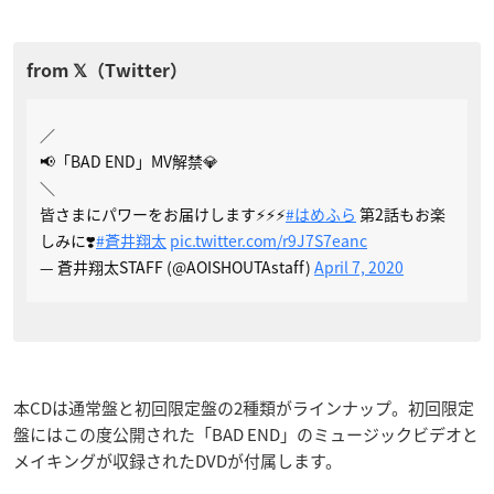
／
📢「BAD END」MV解禁💎
＼
皆さまにパワーをお届けします⚡️⚡️⚡️
#はめふら
第2話もお楽
しみに❣️
#蒼井翔太
pic.twitter.com/r9J7S7eanc
— 蒼井翔太STAFF (@AOISHOUTAstaff)
April 7, 2020
本CDは通常盤と初回限定盤の2種類がラインナップ。初回限定
盤にはこの度公開された「BAD END」のミュージックビデオと
メイキングが収録されたDVDが付属します。