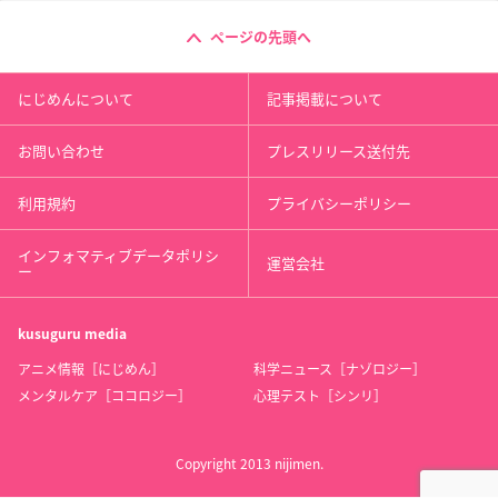
ページの先頭へ
にじめんについて
記事掲載について
お問い合わせ
プレスリリース送付先
利用規約
プライバシーポリシー
インフォマティブデータポリシ
運営会社
ー
kusuguru
media
アニメ情報［にじめん］
科学ニュース［ナゾロジー］
メンタルケア［ココロジー］
心理テスト［シンリ］
Copyright 2013 nijimen.