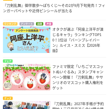
『刀剣乱舞』御伴散歩～ぽちくじ～その2が9月下旬発売！フィ
ンガーパペットや近侍ピンシールが当たる
ランキング
アンケート
話題
声優
オタクが選ぶ「阿座上洋平が演
じるキャラ」ランキングTOP1
0！1位は『バーンブレイバー
ン』ルイス・スミス【2026年
版】
フェア
ファミマ限定「いちごマスコッ
トぬいぐるみ」スタンプキャン
ペーン開催！『刀剣乱舞』やサ
ンリオのマスコット購入権利を
ゲット
グッズ
『刀剣乱舞』2027年手帳が予約
開始！三日月宗近ら全14種の織