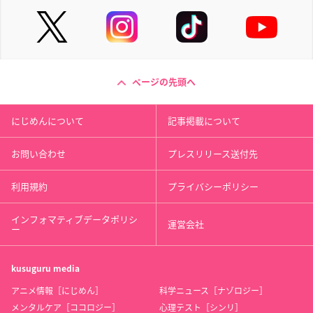
ページの先頭へ
にじめんについて
記事掲載について
お問い合わせ
プレスリリース送付先
利用規約
プライバシーポリシー
インフォマティブデータポリシ
運営会社
ー
kusuguru
media
アニメ情報［にじめん］
科学ニュース［ナゾロジー］
メンタルケア［ココロジー］
心理テスト［シンリ］