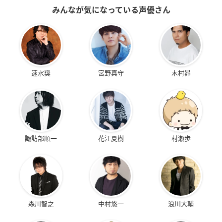
みんなが気になっている声優さん
速水奨
宮野真守
木村昴
諏訪部順一
花江夏樹
村瀬歩
森川智之
中村悠一
浪川大輔