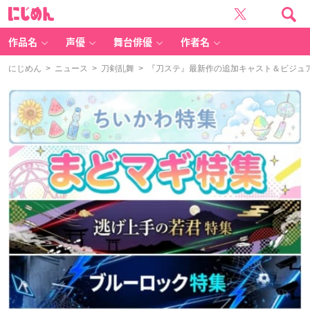
に
じ
め
ん
作品名
声優
舞台俳優
作者名
にじめん
>
ニュース
>
刀剣乱舞
> 『刀ステ』最新作の追加キャスト＆ビジュ