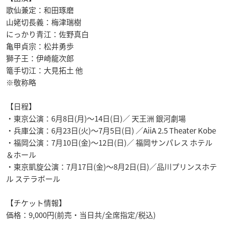
歌仙兼定：和田琢磨
山姥切長義：梅津瑞樹
にっかり青江：佐野真白
亀甲貞宗：松井勇歩
獅子王：伊崎龍次郎
篭手切江：大見拓土 他
※敬称略
【日程】
・東京公演：6月8日(月)〜14日(日)／ 天王洲 銀河劇場
・兵庫公演：6月23日(火)〜7月5日(日) ／AiiA 2.5 Theater Kobe
・福岡公演：7月10日(金)〜12日(日)／ 福岡サンパレス ホテル
＆ホール
・東京凱旋公演：7月17日(金)〜8月2日(日)／品川プリンスホテ
ル ステラボール
【チケット情報】
価格：9,000円(前売・当日共/全席指定/税込)