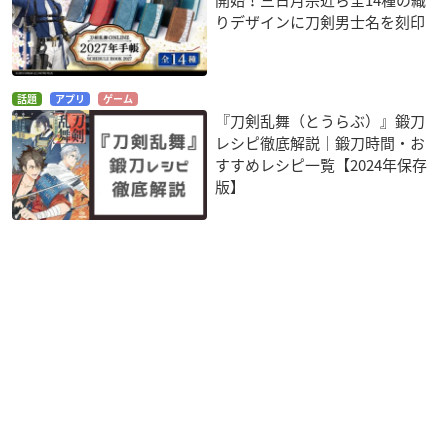
りデザインに刀剣男士名を刻印
話題
アプリ
ゲーム
『刀剣乱舞（とうらぶ）』鍛刀
レシピ徹底解説｜鍛刀時間・お
すすめレシピ一覧【2024年保存
版】