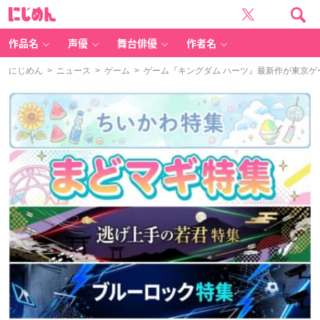
に
じ
め
ん
作品名
声優
舞台俳優
作者名
にじめん
>
ニュース
>
ゲーム
> ゲーム『キングダム ハーツ』最新作が東京ゲ