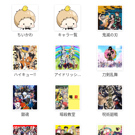
ちいかわ
キャラ一覧
鬼滅の刃
ハイキュー!!
アイドリッシ...
刀剣乱舞
銀魂
暗殺教室
呪術廻戦