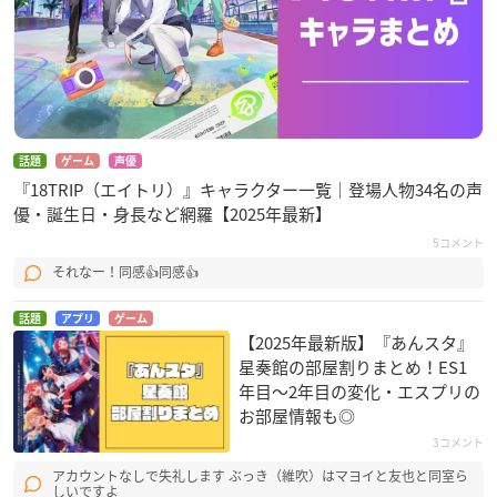
話題
ゲーム
声優
『18TRIP（エイトリ）』キャラクター一覧｜登場人物34名の声
優・誕生日・身長など網羅【2025年最新】
5コメント
それなー！同感👍同感👍
話題
アプリ
ゲーム
【2025年最新版】『あんスタ』
星奏館の部屋割りまとめ！ES1
年目〜2年目の変化・エスプリの
お部屋情報も◎
3コメント
アカウントなしで失礼します ぶっき（維吹）はマヨイと友也と同室ら
しいですよ