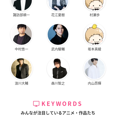
諏訪部順一
花江夏樹
村瀬歩
中村悠一
武内駿輔
坂本真綾
浪川大輔
森川智之
内山昂輝
KEYWORDS
みんなが注目しているアニメ・作品たち