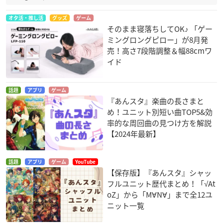
オタ活・推し活
グッズ
ゲーム
そのまま寝落ちしてOK♪ 「ゲー
ミングロングピロー」が8月発
売！高さ7段階調整＆幅88cmワ
イド
話題
アプリ
ゲーム
『あんスタ』楽曲の長さまと
め！ユニット別短い曲TOP5&効
率的な周回曲の見つけ方を解説
【2024年最新】
話題
アプリ
ゲーム
YouTube
【保存版】『あんスタ』シャッ
フルユニット歴代まとめ！「√At
oZ」から「M∀N∀」まで全12ユ
ニット一覧