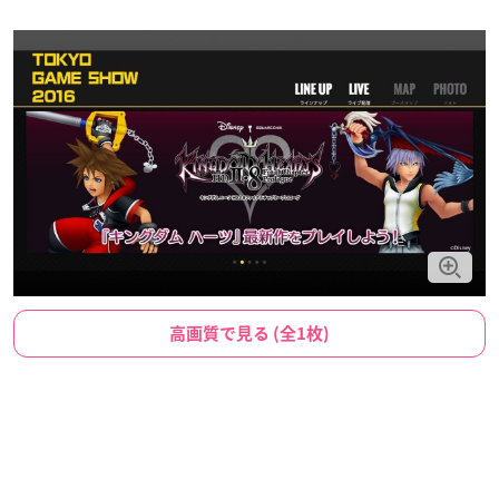
高画質で見る (全1枚)