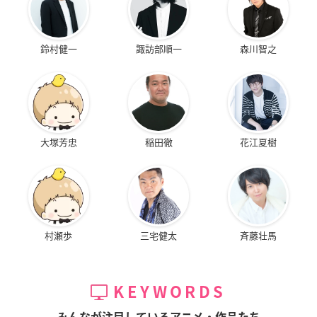
鈴村健一
諏訪部順一
森川智之
大塚芳忠
稲田徹
花江夏樹
村瀬歩
三宅健太
斉藤壮馬
KEYWORDS