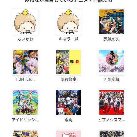
みんなが注目しているアニメ・作品たち
ちいかわ
キャラ一覧
鬼滅の刃
HUNTER...
暗殺教室
刀剣乱舞
アイドリッシ...
銀魂
ヒプノシスマ...