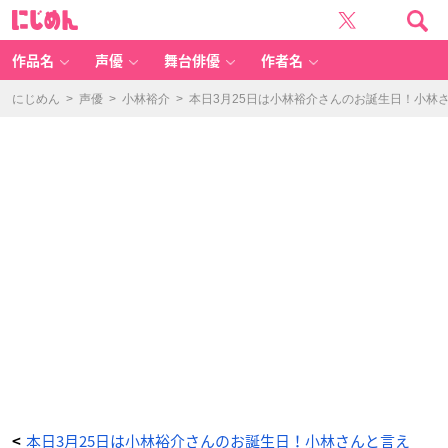
本
に
日
じ
3
め
月
ん
2
5
作品名
声優
舞台俳優
作者名
日
は
小
林
にじめん
>
声優
>
小林裕介
>
本日3月25日は小林裕介さんのお誕生日！小林
裕
介
さ
ん
の
お
誕
生
日！
小
林
さ
ん
と
言
え
ば？
の
ア
ン
ケ
ー
ト
結
果
発
表
♪
_
3
番
目
の
画
本日3月25日は小林裕介さんのお誕生日！小林さんと言え
<
像