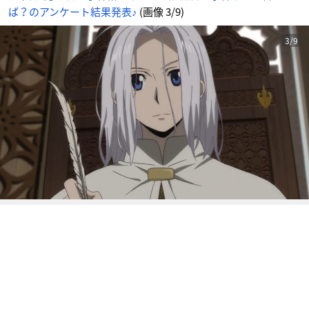
-
ば？のアンケート結果発表♪
(画像 3/9)
ア
ニ
メ
情
報
3/9
サ
イ
ト
に
じ
め
ん