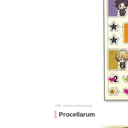
animate-onlineshop.jp
Procellarum