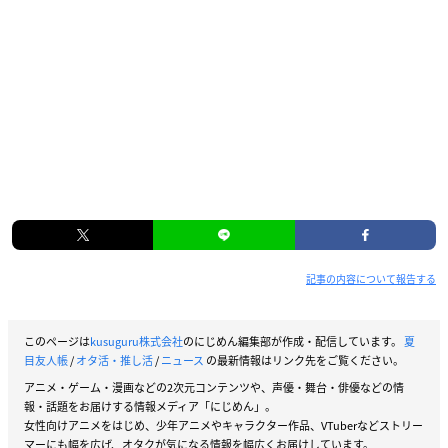
記事の内容について報告する
このページは
kusuguru株式会社
のにじめん編集部が作成・配信しています。
夏
目友人帳
/
オタ活・推し活
/
ニュース
の最新情報はリンク先をご覧ください。
アニメ・ゲーム・漫画などの2次元コンテンツや、声優・舞台・俳優などの情
報・話題をお届けする情報メディア「にじめん」。
女性向けアニメをはじめ、少年アニメやキャラクター作品、VTuberなどストリー
マーにも幅を広げ、オタクが気になる情報を幅広くお届けしています。