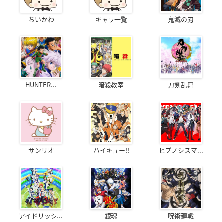
ちいかわ
キャラ一覧
鬼滅の刃
HUNTER...
暗殺教室
刀剣乱舞
サンリオ
ハイキュー!!
ヒプノシスマ...
アイドリッシ...
銀魂
呪術廻戦