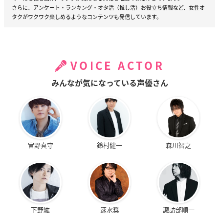
さらに、アンケート・ランキング・オタ活（推し活）お役立ち情報など、女性オ
タクがワクワク楽しめるようなコンテンツも発信しています。
VOICE ACTOR
みんなが気になっている声優さん
宮野真守
鈴村健一
森川智之
下野紘
速水奨
諏訪部順一