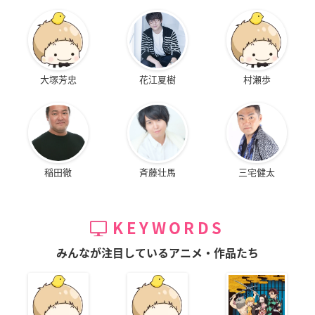
大塚芳忠
花江夏樹
村瀬歩
稲田徹
斉藤壮馬
三宅健太
KEYWORDS
みんなが注目しているアニメ・作品たち