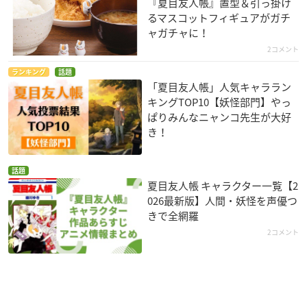
『夏目友人帳』置型＆引っ掛け
るマスコットフィギュアがガチ
ャガチャに！
2コメント
ランキング
話題
「夏目友人帳」人気キャララン
キングTOP10【妖怪部門】やっ
ぱりみんなニャンコ先生が大好
き！
話題
夏目友人帳 キャラクター一覧【2
026最新版】人間・妖怪を声優つ
きで全網羅
2コメント