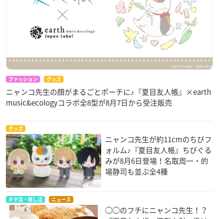
ファッション
グッズ
ニャンコ先生の顔がまるごとポーチに♪『夏目友人帳』×earth
music&ecologyコラボ全8型が8月7日から受注販売
グッズ
ニャンコ先生が約11cmのちびフ
ォルム♪『夏目友人帳』ちびぐる
みが8月6日登場！名取周一・的
場静司も並ぶ全4種
オタ活・推し活
ニュース
◯◯のフチにニャンコ先生！？