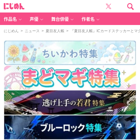
に
じ
め
ん
作品名
声優
舞台俳優
作者名
にじめん
>
ニュース
>
夏目友人帳
> 『夏目友人帳』ICカードステッカーと