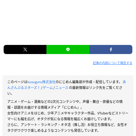
記事の内容について報告する
このページは
kusuguru株式会社
のにじめん編集部が作成・配信しています。
あ
んさんぶるスターズ！
/
ゲーム
/
ニュース
の最新情報はリンク先をご覧くださ
い。
アニメ・ゲーム・漫画などの2次元コンテンツや、声優・舞台・俳優などの情
報・話題をお届けする情報メディア「にじめん」。
女性向けアニメをはじめ、少年アニメやキャラクター作品、VTuberなどストリー
マーにも幅を広げ、オタクが気になる情報を幅広くお届けしています。
さらに、アンケート・ランキング・オタ活（推し活）お役立ち情報など、女性オ
タクがワクワク楽しめるようなコンテンツも発信しています。