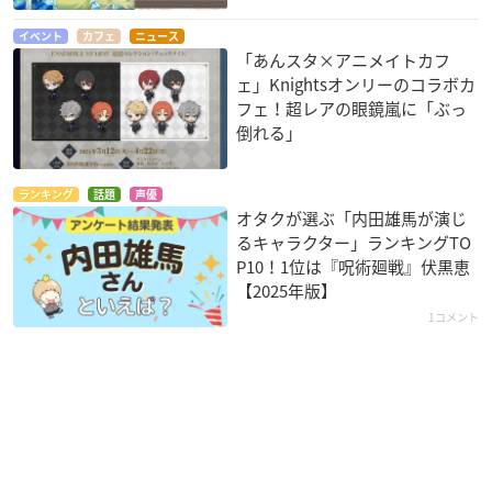
イベント
カフェ
ニュース
「あんスタ×アニメイトカフ
ェ」Knightsオンリーのコラボカ
フェ！超レアの眼鏡嵐に「ぶっ
倒れる」
ランキング
話題
声優
オタクが選ぶ「内田雄馬が演じ
るキャラクター」ランキングTO
P10！1位は『呪術廻戦』伏黒恵
【2025年版】
1コメント