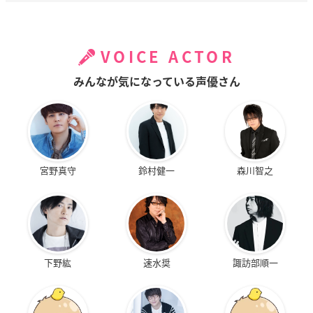
VOICE ACTOR
みんなが気になっている声優さん
宮野真守
鈴村健一
森川智之
下野紘
速水奨
諏訪部順一