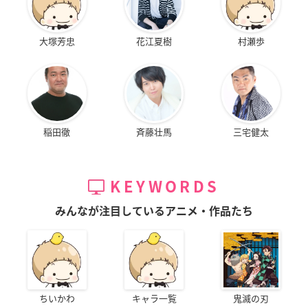
大塚芳忠
花江夏樹
村瀬歩
稲田徹
斉藤壮馬
三宅健太
KEYWORDS
みんなが注目しているアニメ・作品たち
ちいかわ
キャラ一覧
鬼滅の刃