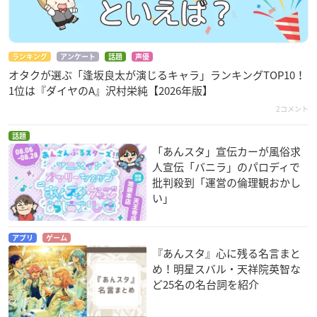
ランキング
アンケート
話題
声優
オタクが選ぶ「逢坂良太が演じるキャラ」ランキングTOP10！
1位は『ダイヤのA』沢村栄純【2026年版】
2コメント
話題
「あんスタ」宣伝カーが風俗求
人宣伝「バニラ」のパロディで
批判殺到「運営の倫理観おかし
い」
アプリ
ゲーム
『あんスタ』心に残る名言まと
め！明星スバル・天祥院英智な
ど25名の名台詞を紹介