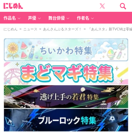
に
じ
め
ん
作品名
声優
舞台俳優
作者名
にじめん
>
ニュース
>
あんさんぶるスターズ！
> 『あんスタ』新TVCMは