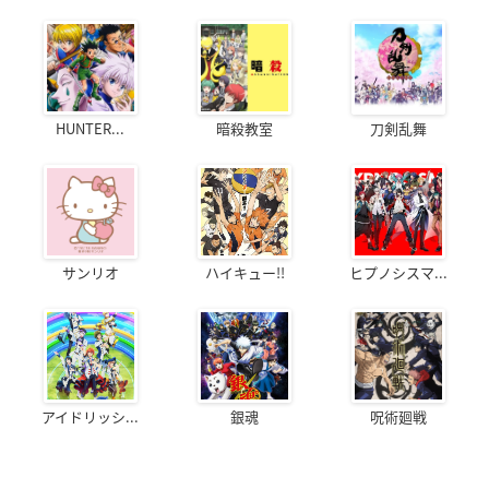
HUNTER...
暗殺教室
刀剣乱舞
サンリオ
ハイキュー!!
ヒプノシスマ...
アイドリッシ...
銀魂
呪術廻戦