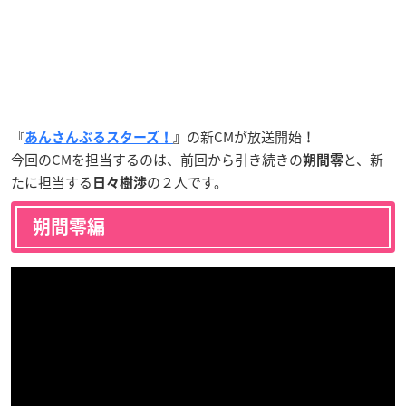
の新CMが放送開始！
『
あんさんぶるスターズ！
』
今回のCMを担当するのは、前回から引き続きの
と、新
朔間零
たに担当する
の２人です。
日々樹渉
朔間零編