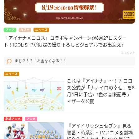
フェア
カフェ
ニュース
「アイナナ×ココス」コラボキャンペーンが8月27日スター
ト！IDOLiSH7が限定の撮り下ろしビジュアルでお出迎え♪
3コメント
まじ？！？！お金なくなる！！
ニュース
これは『アイナナ』…！？ ココ
ス公式が「ナナイロの幸せ」を8
月4日に予告♪ 7色の音楽記号テ
ィザーを公開
劇場アニメ
アニメ
『アイドリッシュセブン』見る
順番・時系列・TVアニメ＆劇場