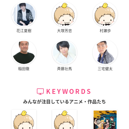
花江夏樹
大塚芳忠
村瀬歩
稲田徹
斉藤壮馬
三宅健太
KEYWORDS
みんなが注目しているアニメ・作品たち