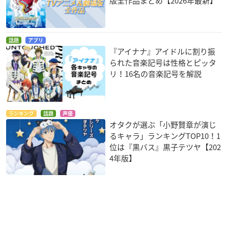
版全作品まとめ【2026年最新】
話題
アプリ
『アイナナ』アイドルに割り振
られた音楽記号は性格とピッタ
リ！16名の音楽記号を解説
ランキング
話題
声優
オタクが選ぶ「小野賢章が演じ
るキャラ」ランキングTOP10！1
位は『黒バス』黒子テツヤ【202
4年版】