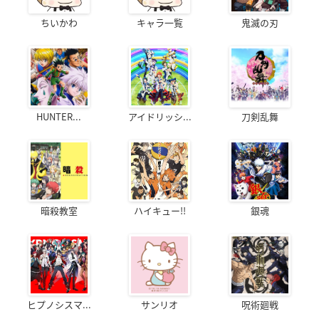
ちいかわ
キャラ一覧
鬼滅の刃
HUNTER...
アイドリッシ...
刀剣乱舞
暗殺教室
ハイキュー!!
銀魂
ヒプノシスマ...
サンリオ
呪術廻戦