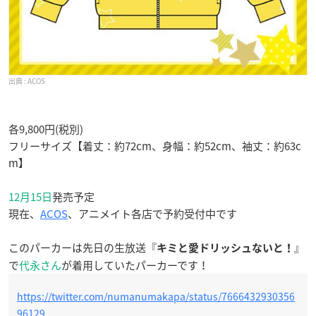
ACOS
各9,800円(税別)
フリーサイズ【着丈：約72cm、身幅：約52cm、袖丈：約63c
m】
12月15日
発売予定
現在、
ACOS
、アニメイト各店で予約受付中です
このパーカーは先日の生放送『
』
キミと愛ドリッシュないと！
で
代永さん
が着用していたパーカーです！
https://twitter.com/numanumakapa/status/7666432930356
96129