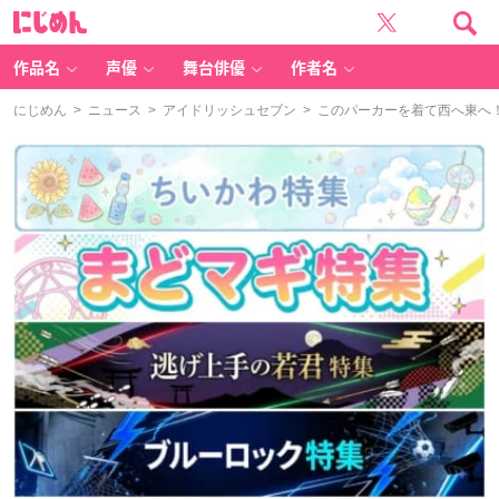
に
じ
め
ん
作品名
声優
舞台俳優
作者名
にじめん
>
ニュース
>
アイドリッシュセブン
> このパーカーを着て西へ東へ