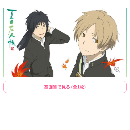
高画質で見る (全1枚)