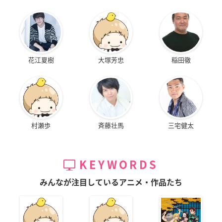
花江夏樹
大塚芳忠
稲田徹
村瀬歩
斉藤壮馬
三宅健太
KEYWORDS
みんなが注目しているアニメ・作品たち