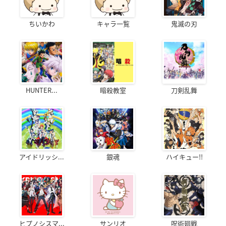
ちいかわ
キャラ一覧
鬼滅の刃
HUNTER...
暗殺教室
刀剣乱舞
アイドリッシ...
銀魂
ハイキュー!!
ヒプノシスマ...
サンリオ
呪術廻戦