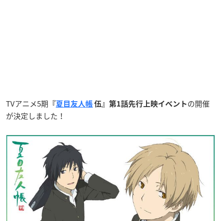
TVアニメ5期
の開催
『
夏目友人帳
伍』第1話先行上映イベント
が決定しました！