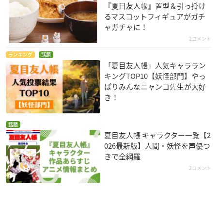
『夏目友人帳』置型＆引っ掛け
るマスコットフィギュアがガチ
ャガチャに！
2コメント
ランキング
話題
「夏目友人帳」人気キャララン
キングTOP10【妖怪部門】やっ
ぱりみんなニャンコ先生が大好
き！
話題
夏目友人帳 キャラクター一覧【2
026最新版】人間・妖怪を声優つ
きで全網羅
2コメント