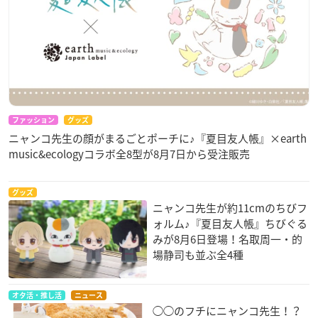
ファッション
グッズ
ニャンコ先生の顔がまるごとポーチに♪『夏目友人帳』×earth
music&ecologyコラボ全8型が8月7日から受注販売
グッズ
ニャンコ先生が約11cmのちびフ
ォルム♪『夏目友人帳』ちびぐる
みが8月6日登場！名取周一・的
場静司も並ぶ全4種
オタ活・推し活
ニュース
◯◯のフチにニャンコ先生！？