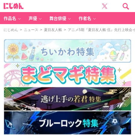
に
じ
め
ん
作品名
声優
舞台俳優
作者名
にじめん
>
ニュース
>
夏目友人帳
> アニメ5期『夏目友人帳 伍』先行上映