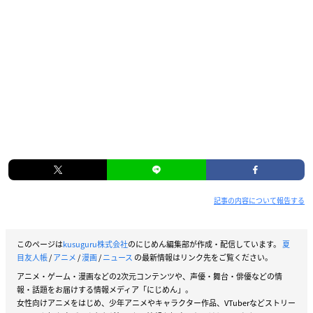
記事の内容について報告する
このページは
kusuguru株式会社
のにじめん編集部が作成・配信しています。
夏
目友人帳
/
アニメ
/
漫画
/
ニュース
の最新情報はリンク先をご覧ください。
アニメ・ゲーム・漫画などの2次元コンテンツや、声優・舞台・俳優などの情
報・話題をお届けする情報メディア「にじめん」。
女性向けアニメをはじめ、少年アニメやキャラクター作品、VTuberなどストリー