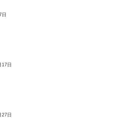
7日
17日
27日