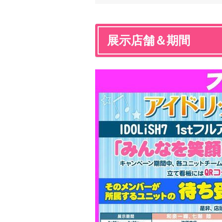
展示店舗＆期間