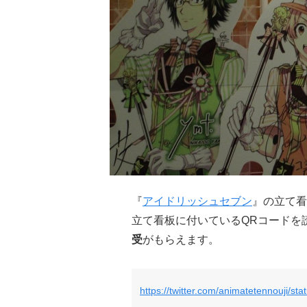
『
アイドリッシュセブン
』の立て看
立て看板に付いているQRコードを
受
がもらえます。
https://twitter.com/animatetennouji/