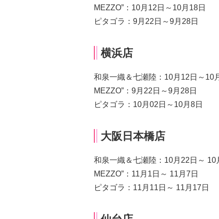
MEZZO”：10月12日～10月18日
ピタゴラ：9月22日～9月28日
横浜店
和泉一織＆七瀬陸：10月12日～10月
MEZZO”：9月22日～9月28日
ピタゴラ：10月02日～10月8日
大阪日本橋店
和泉一織＆七瀬陸：10月22日～ 10
MEZZO”：11月1日～ 11月7日
ピタゴラ：11月11日～ 11月17日