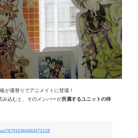
板が週替りでアニメイトに登場！
読み込むと、そのメンバーが
所属するユニットの待
status/767915364663472128