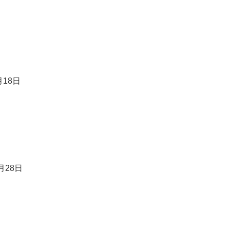
18日
月28日