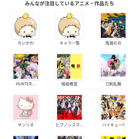
みんなが注目しているアニメ・作品たち
ちいかわ
キャラ一覧
鬼滅の刃
HUNTER...
暗殺教室
刀剣乱舞
サンリオ
ヒプノシスマ...
ハイキュー!!