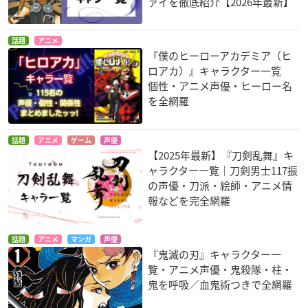
ァイを徹底紹介【2026年最新】
話題
アニメ
『僕のヒーローアカデミア（ヒ
ロアカ）』キャラクター一覧
個性・アニメ声優・ヒーロー名
を全網羅
話題
アニメ
ゲーム
声優
【2025年最新】『刀剣乱舞』キ
ャラクター一覧｜刀剣男士117振
の声優・刀派・絵師・アニメ情
報などを完全網羅
話題
アニメ
マンガ
声優
『鬼滅の刃』キャラクター一
覧・アニメ声優・鬼殺隊・柱・
鬼を呼吸／血鬼術つきで全網羅