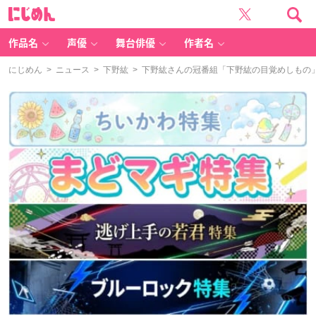
に
じ
め
ん
作品名
声優
舞台俳優
作者名
にじめん
>
ニュース
>
下野紘
> 下野紘さんの冠番組「下野紘の目覚めしもの