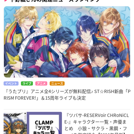
イベント
ライブ
アニメ
ニュース
『うたプリ』アニメ全4シリーズが無料配信♪ ST☆RISH新曲「P
RISM FOREVER!」＆15周年ライブも決定
『ツバサ-RESERVoir CHRoNiCL
E-』キャラクター一覧・声優ま
とめ 小狼・サクラ・黒鋼・フ