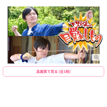
高画質で見る (全1枚)