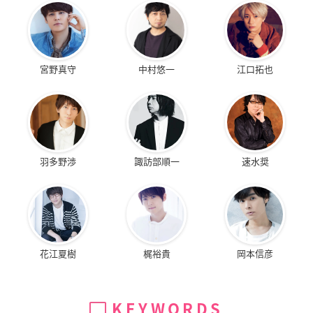
宮野真守
中村悠一
江口拓也
羽多野渉
諏訪部順一
速水奨
花江夏樹
梶裕貴
岡本信彦
KEYWORDS