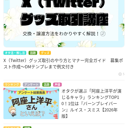
オタ活・推し活
話題
グッズ
X（Twitter）グッズ取引のやり方とマナー完全ガイド 募集ポ
スト作成〜DMテンプレまで例文付き
5
ランキング
アンケート
話題
声優
オタクが選ぶ「阿座上洋平が演
じるキャラ」ランキングTOP1
0！1位は『バーンブレイバー
ン』ルイス・スミス【2026年
版】