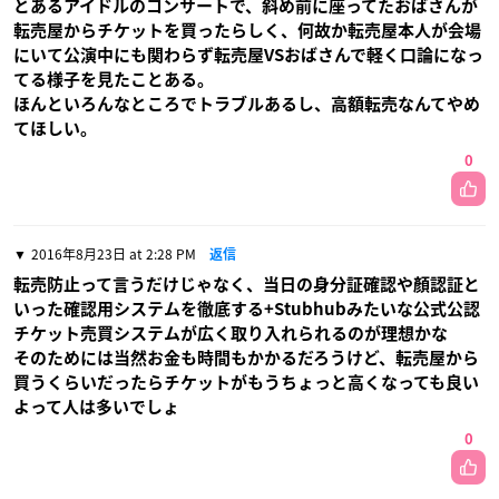
とあるアイドルのコンサートで、斜め前に座ってたおばさんが
転売屋からチケットを買ったらしく、何故か転売屋本人が会場
にいて公演中にも関わらず転売屋VSおばさんで軽く口論になっ
てる様子を見たことある。
ほんといろんなところでトラブルあるし、高額転売なんてやめ
てほしい。
0
2016年8月23日 at 2:28 PM
返信
転売防止って言うだけじゃなく、当日の身分証確認や顏認証と
いった確認用システムを徹底する+Stubhubみたいな公式公認
チケット売買システムが広く取り入れられるのが理想かな
そのためには当然お金も時間もかかるだろうけど、転売屋から
買うくらいだったらチケットがもうちょっと高くなっても良い
よって人は多いでしょ
0