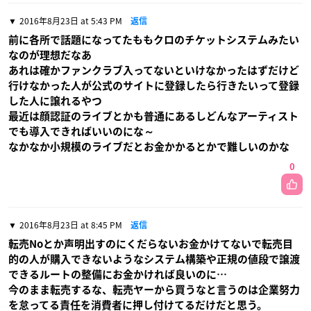
2016年8月23日 at 5:43 PM
返信
前に各所で話題になってたももクロのチケットシステムみたい
なのが理想だなあ
あれは確かファンクラブ入ってないといけなかったはずだけど
行けなかった人が公式のサイトに登録したら行きたいって登録
した人に譲れるやつ
最近は顔認証のライブとかも普通にあるしどんなアーティスト
でも導入できればいいのにな～
なかなか小規模のライブだとお金かかるとかで難しいのかな
0
2016年8月23日 at 8:45 PM
返信
転売Noとか声明出すのにくだらないお金かけてないで転売目
的の人が購入できないようなシステム構築や正規の値段で譲渡
できるルートの整備にお金かければ良いのに…
今のまま転売するな、転売ヤーから買うなと言うのは企業努力
を怠ってる責任を消費者に押し付けてるだけだと思う。