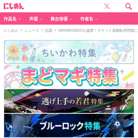
に
じ
め
ん
作品名
声優
舞台俳優
作者名
にじめん
>
ニュース
>
話題
> GRANRODEOも協賛！チケット高額転売問題に