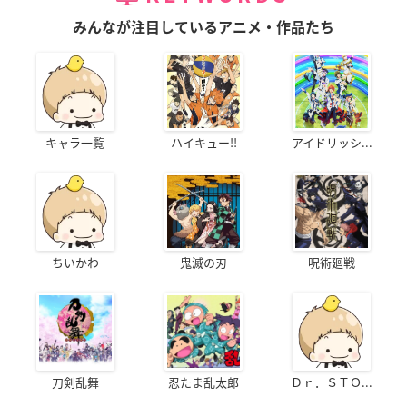
みんなが注目しているアニメ・作品たち
キャラ一覧
ハイキュー!!
アイドリッシ...
ちいかわ
鬼滅の刃
呪術廻戦
刀剣乱舞
忍たま乱太郎
Ｄｒ．ＳＴＯ...