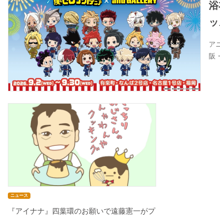
浴
ッ
ア
阪
ニュース
『アイナナ』四葉環のお願いで遠藤憲一がプ