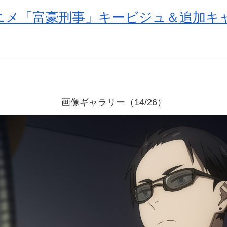
ニメ「富豪刑事」キービジュ＆追加キ
画像ギャラリー（14/26）