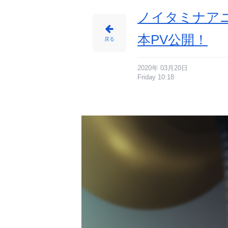
ニ
メ
情
ノイタミナア
報
サ
イ
ト
本PV公開！
に
戻る
じ
め
ん
2020年 03月20日
Friday 10:18