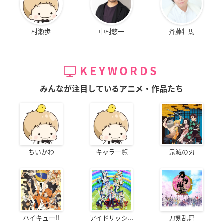
村瀬歩
中村悠一
斉藤壮馬
KEYWORDS
みんなが注目しているアニメ・作品たち
ちいかわ
キャラ一覧
鬼滅の刃
ハイキュー!!
アイドリッシ...
刀剣乱舞