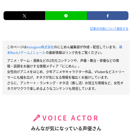
記事の内容について報告する
このページは
kusuguru株式会社
のにじめん編集部が作成・配信しています。
幕
末Rock
/
ゲーム
/
ニュース
の最新情報はリンク先をご覧ください。
アニメ・ゲーム・漫画などの2次元コンテンツや、声優・舞台・俳優などの情
報・話題をお届けする情報メディア「にじめん」。
女性向けアニメをはじめ、少年アニメやキャラクター作品、VTuberなどストリー
マーにも幅を広げ、オタクが気になる情報を幅広くお届けしています。
さらに、アンケート・ランキング・オタ活（推し活）お役立ち情報など、女性オ
タクがワクワク楽しめるようなコンテンツも発信しています。
VOICE ACTOR
みんなが気になっている声優さん