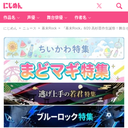
に
じ
め
ん
作品名
声優
舞台俳優
作者名
にじめん
>
ニュース
>
幕末Rock
> 『幕末Rock』8/20 高杉晋作生誕祭！