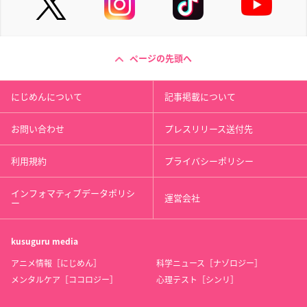
ページの先頭へ
にじめんについて
記事掲載について
お問い合わせ
プレスリリース送付先
利用規約
プライバシーポリシー
インフォマティブデータポリシ
運営会社
ー
kusuguru
media
アニメ情報［にじめん］
科学ニュース［ナゾロジー］
メンタルケア［ココロジー］
心理テスト［シンリ］