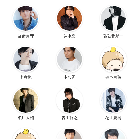
宮野真守
速水奨
諏訪部順一
下野紘
木村昴
坂本真綾
浪川大輔
森川智之
花江夏樹