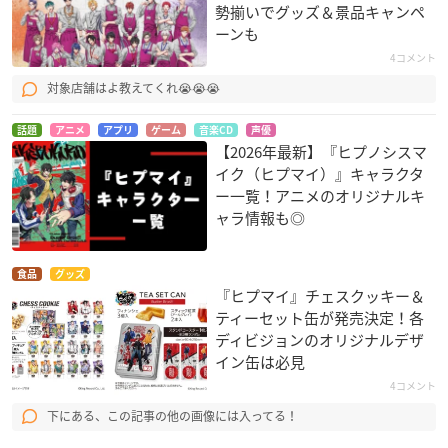
勢揃いでグッズ＆景品キャンペ
ーンも
4コメント
対象店舗はよ教えてくれ😭😭😭
話題
アニメ
アプリ
ゲーム
音楽CD
声優
【2026年最新】『ヒプノシスマ
イク（ヒプマイ）』キャラクタ
ー一覧！アニメのオリジナルキ
ャラ情報も◎
食品
グッズ
『ヒプマイ』チェスクッキー＆
ティーセット缶が発売決定！各
ディビジョンのオリジナルデザ
イン缶は必見
4コメント
下にある、この記事の他の画像には入ってる！