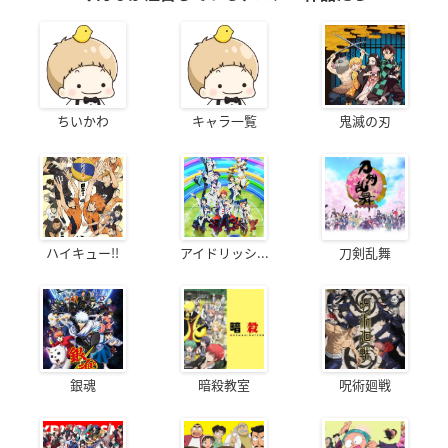
ちいかわ
キャラ一覧
鬼滅の刃
ハイキュー!!
アイドリッシ...
刀剣乱舞
銀魂
暗殺教室
呪術廻戦