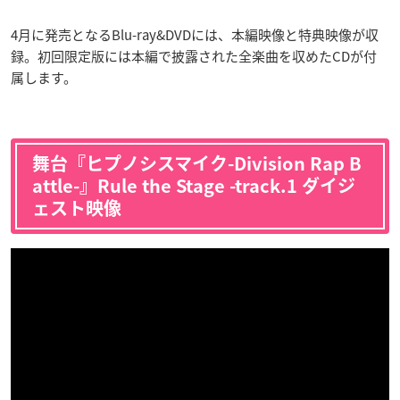
4月に発売となるBlu-ray&DVDには、本編映像と特典映像が収
録。初回限定版には本編で披露された全楽曲を収めたCDが付
属します。
舞台『ヒプノシスマイク-Division Rap B
attle-』Rule the Stage -track.1 ダイジ
ェスト映像