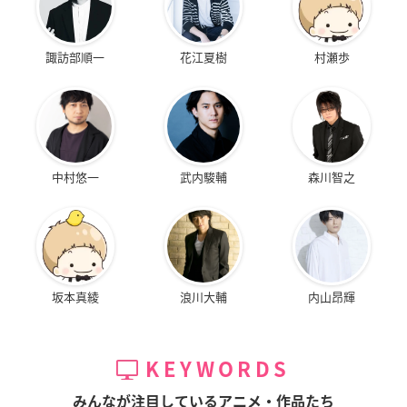
諏訪部順一
花江夏樹
村瀬歩
中村悠一
武内駿輔
森川智之
坂本真綾
浪川大輔
内山昂輝
KEYWORDS
みんなが注目しているアニメ・作品たち