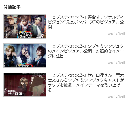
関連記事
『ヒプステ-track.2-』舞台オリジナルディ
ビジョン“鬼瓦ボンバーズ”のビジュアル公
開！
2020年3月09日
『ヒプステ-track.2-』シブヤ＆シンジュク
のメインビジュアル公開！対照的なイメー
ジに注目！
2020年3月02日
『ヒプステ-track.2-』世古口凌さん、荒木
宏文さんらシブヤ＆シンジュクキャストが
ラップを披露！メインテーマを歌い上げ
る！
2020年2月04日