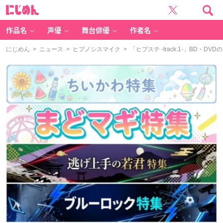
に
じ
め
ん
作品名
声優
舞台俳優
作者名
にじめん
>
ニュース
>
ヒプノシスマイク
> 「ヒプステ -track.1-」BD