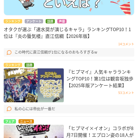
ランキング
アンケート
話題
声優
オタクが選ぶ「速水奨が演じるキャラ」ランキングTOP10！1
位は『炎の蜃気楼』直江信綱【2026年版】
14コメント
この時代に直江信綱が1位になるのおもろすぎるw
ランキング
話題
『ヒプマイ』人気キャラランキ
ングTOP10！第1位は観音坂独歩
【2025年版アンケート結果】
53コメント
私の心には帝统が一番だ
フェア
ニュース
「ヒプマイ×イオン」コラボが8
月7日開催！エプロン姿の18人が