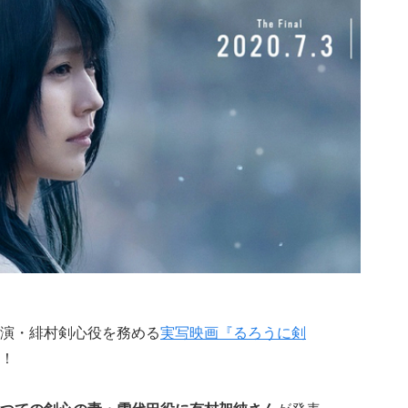
演・緋村剣心役を務める
実写映画『るろうに剣
！