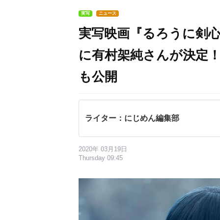
実写
ニュース
実写映画『るろうに剣
に有村架純さんが決定
も公開
ライター：にじめん編集部
2020年 03月19日
Thursday 09:45