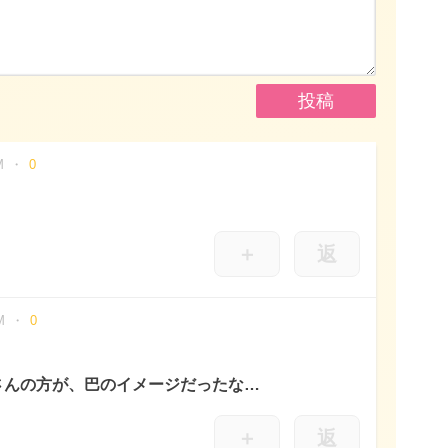
M
0
＋
返
M
0
さんの方が、巴のイメージだったな…
＋
返