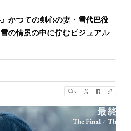
心』かつての剣心の妻・雪代巴役
！雪の情景の中に佇むビジュアル
6