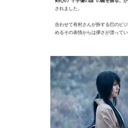
剣心の“十字傷の謎”の鍵を握る、
されました。
合わせて有村さんが扮する巴のビジ
めるその表情からは儚さが漂ってい