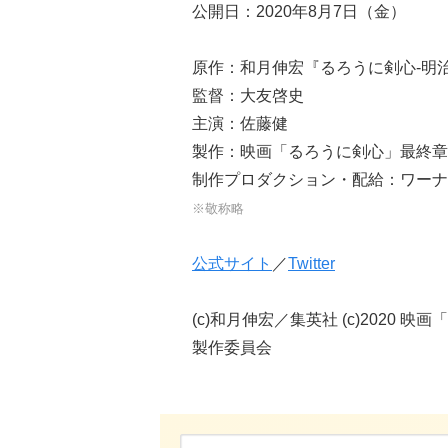
公開日：2020年8月7日（金）
原作：和月伸宏『るろうに剣心-明
監督：大友啓史
主演：佐藤健
製作：映画「るろうに剣心」最終章
制作プロダクション・配給：ワーナ
※敬称略
公式サイト
／
Twitter
(c)和月伸宏／集英社 (c)2020 映画「るろ
製作委員会