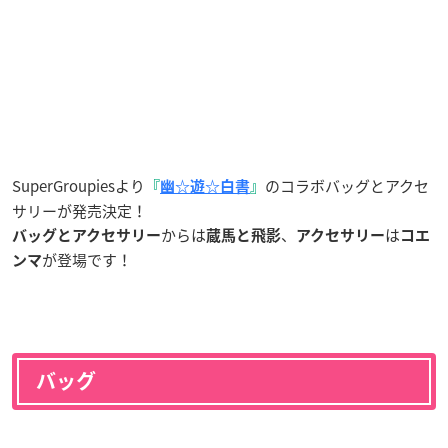
SuperGroupiesより
のコラボバッグとアクセ
『
幽☆遊☆白書
』
サリーが発売決定！
からは
、
は
バッグとアクセサリー
蔵馬と飛影
アクセサリー
コエ
が登場です！
ンマ
バッグ