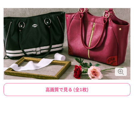
高画質で見る (全1枚)