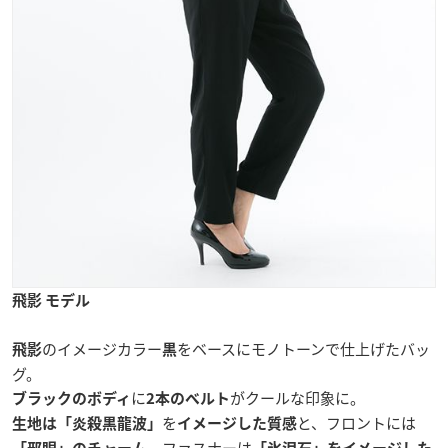
飛影 モデル
のイメージカラー
をベースにモノトーンで仕上げたバッ
飛影
黒
グ。
に
がクールな印象に。
ブラックのボディ
2本のベルト
を
と、フロントには
生地は「炎殺黒龍波」
イメージした
質感
、ファスナーは