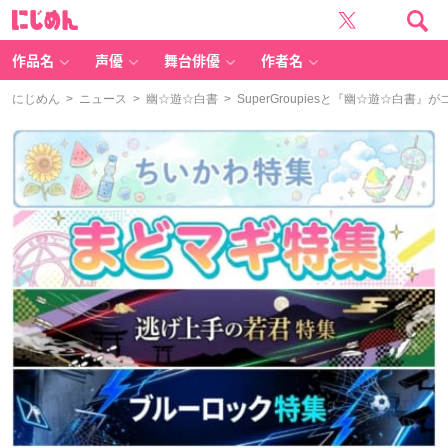
に
じ
め
ん
作品名
声優
舞台俳優
作者名
にじめん
>
ニュース
>
幽☆遊☆白書
> SuperGroupiesと『幽☆遊☆