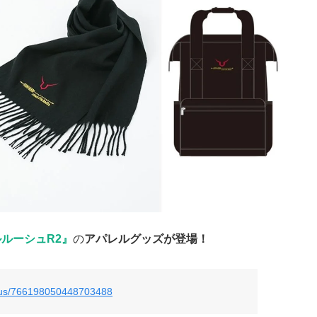
ルーシュR2』
の
アパレルグッズが登場！
atus/766198050448703488