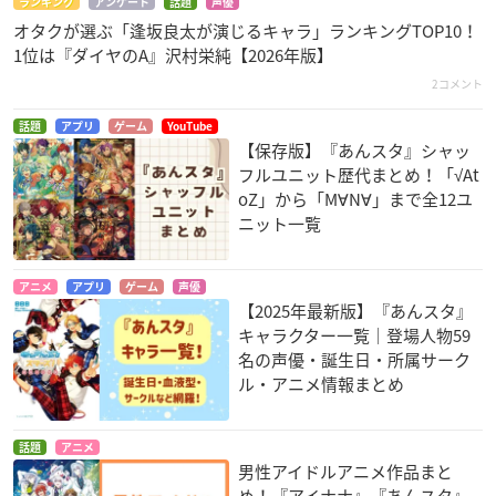
ランキング
アンケート
話題
声優
オタクが選ぶ「逢坂良太が演じるキャラ」ランキングTOP10！
1位は『ダイヤのA』沢村栄純【2026年版】
2コメント
話題
アプリ
ゲーム
YouTube
【保存版】『あんスタ』シャッ
フルユニット歴代まとめ！「√At
oZ」から「M∀N∀」まで全12ユ
ニット一覧
アニメ
アプリ
ゲーム
声優
【2025年最新版】『あんスタ』
キャラクター一覧｜登場人物59
名の声優・誕生日・所属サーク
ル・アニメ情報まとめ
話題
アニメ
男性アイドルアニメ作品まと
め！『アイナナ』『あんスタ』