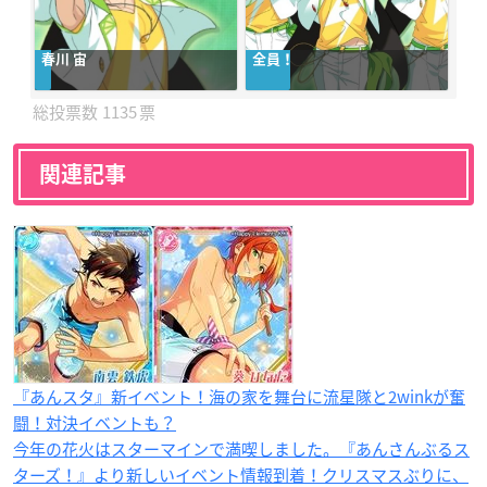
春川 宙
全員！
1135
関連記事
『あんスタ』新イベント！海の家を舞台に流星隊と2winkが奮
闘！対決イベントも？
今年の花火はスターマインで満喫しました。『あんさんぶるス
ターズ！』より新しいイベント情報到着！クリスマスぶりに、