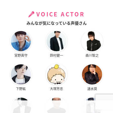
VOICE ACTOR
みんなが気になっている声優さん
宮野真守
鈴村健一
森川智之
下野紘
大塚芳忠
速水奨