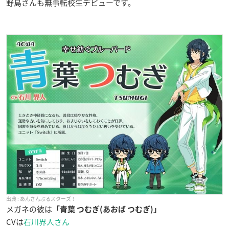
野島さんも無事転校生デビューです。
あんさんぶるスターズ！
メガネの彼は
「青葉 つむぎ(あおば つむぎ)」
CVは
石川界人さん