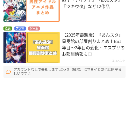
『ツキウタ』など12作品
話題
アプリ
ゲーム
【2025年最新版】『あんスタ』
星奏館の部屋割りまとめ！ES1
年目〜2年目の変化・エスプリの
お部屋情報も◎
3コメント
アカウントなしで失礼します ぶっき（維吹）はマヨイと友也と同室ら
しいですよ