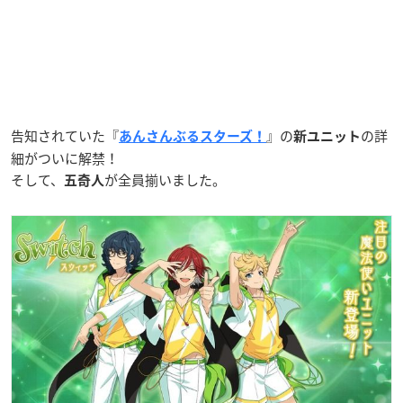
告知されていた『
』の
の詳
あんさんぶるスターズ！
新ユニット
細がついに解禁！
そして、
が全員揃いました。
五奇人