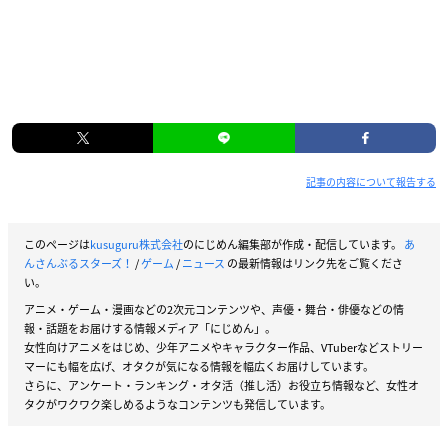
記事の内容について報告する
このページは
kusuguru株式会社
のにじめん編集部が作成・配信しています。
あ
んさんぶるスターズ！
/
ゲーム
/
ニュース
の最新情報はリンク先をご覧くださ
い。
アニメ・ゲーム・漫画などの2次元コンテンツや、声優・舞台・俳優などの情
報・話題をお届けする情報メディア「にじめん」。
女性向けアニメをはじめ、少年アニメやキャラクター作品、VTuberなどストリー
マーにも幅を広げ、オタクが気になる情報を幅広くお届けしています。
さらに、アンケート・ランキング・オタ活（推し活）お役立ち情報など、女性オ
タクがワクワク楽しめるようなコンテンツも発信しています。