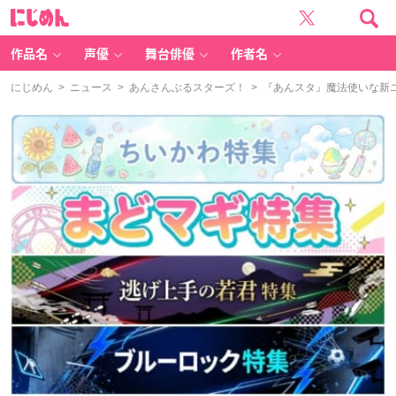
に
じ
め
ん
作品名
声優
舞台俳優
作者名
にじめん
>
ニュース
>
あんさんぶるスターズ！
> 『あんスタ』魔法使いな新