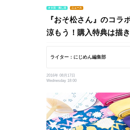
オタ活・推し活
ニュース
『おそ松さん』のコラ
涼もう！購入特典は描
ライター：にじめん編集部
2016年 08月17日
Wednesday 18:00