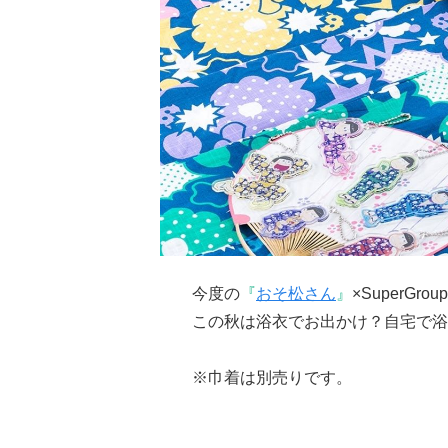
今度の
『
おそ松さん
』
×SuperGro
この秋は浴衣でお出かけ？自宅で浴
※巾着は別売りです。