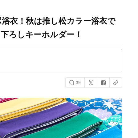
ボ浴衣！秋は推し松カラー浴衣で
き下ろしキーホルダー！
39