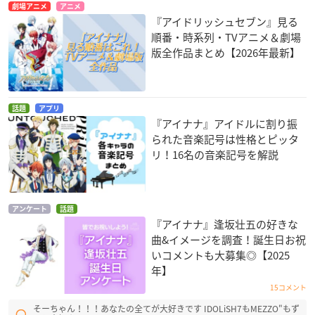
劇場アニメ
アニメ
『アイドリッシュセブン』見る
順番・時系列・TVアニメ＆劇場
版全作品まとめ【2026年最新】
話題
アプリ
『アイナナ』アイドルに割り振
られた音楽記号は性格とピッタ
リ！16名の音楽記号を解説
アンケート
話題
『アイナナ』逢坂壮五の好きな
曲&イメージを調査！誕生日お祝
いコメントも大募集◎【2025
年】
15コメント
そーちゃん！！！あなたの全てが大好きです IDOLiSH7もMEZZO"もず