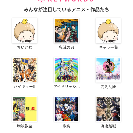
みんなが注目しているアニメ・作品たち
ちいかわ
鬼滅の刃
キャラ一覧
ハイキュー!!
アイドリッシ...
刀剣乱舞
暗殺教室
銀魂
呪術廻戦