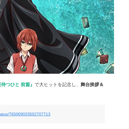
待つひと 前篇』
で大ヒットを記念し、
舞台挨拶＆
/status/765069033502707713