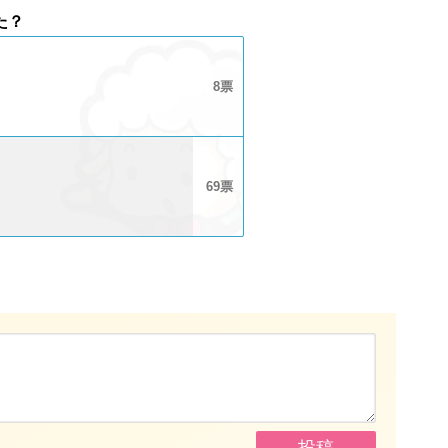
た？
8
69