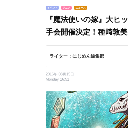
イベント
アニメ
ニュース
『魔法使いの嫁』大ヒ
手会開催決定！種﨑敦
ライター：にじめん編集部
2016年 08月15日
Monday 16:51