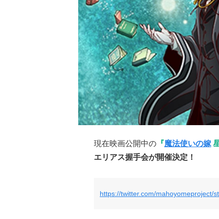
現在映画公開中の
『
魔法使いの嫁
星
エリアス握手会が開催決定！
https://twitter.com/mahoyomeproject