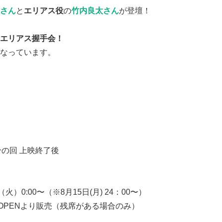
さん
と
エリアス役
の
竹内良太さん
が登壇！
エリアス握手会！
なっています。
分の回 上映終了後
）0:00〜（※8月15日(月) 24：00〜）
OPENより販売（残席がある場合のみ）