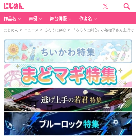
に
じ
め
ん
作品名
声優
舞台俳優
作者名
にじめん
>
ニュース
>
るろうに剣心
> 『るろうに剣心』小池徹平さん主演でミ