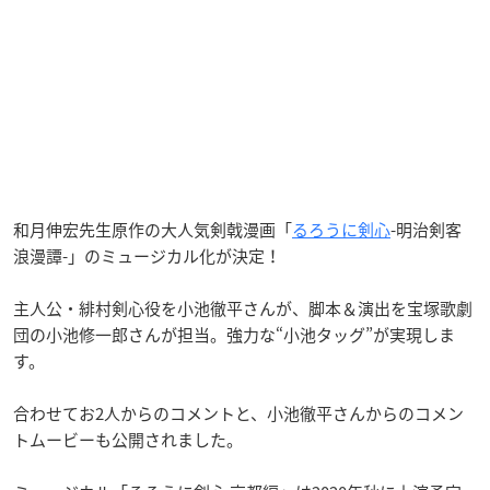
和月伸宏先生原作の大人気剣戟漫画「
るろうに剣心
-明治剣客
浪漫譚-」のミュージカル化が決定！
主人公・緋村剣心役を小池徹平さんが、脚本＆演出を宝塚歌劇
団の小池修一郎さんが担当。強力な“小池タッグ”が実現しま
す。
合わせてお2人からのコメントと、小池徹平さんからのコメン
トムービーも公開されました。