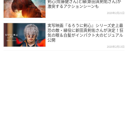
剣心(佐藤健さん)と縁(新田真剣佑さん)が
激突するアクションシーンも
2020年2月21日
実写映画『るろうに剣心』シリーズ史上最
恐の敵・縁役に新田真剣佑さんが決定！狂
気の眼＆白髪がインパクト大のビジュアル
公開
2020年2月13日