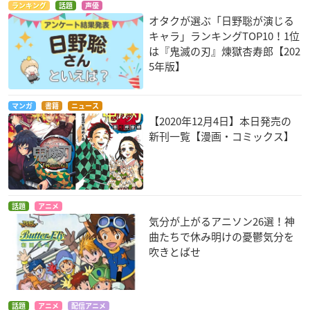
ランキング
話題
声優
オタクが選ぶ「日野聡が演じる
キャラ」ランキングTOP10！1位
は『鬼滅の刃』煉󠄁獄杏寿郎【202
5年版】
マンガ
書籍
ニュース
【2020年12月4日】本日発売の
新刊一覧【漫画・コミックス】
話題
アニメ
気分が上がるアニソン26選！神
曲たちで休み明けの憂鬱気分を
吹きとばせ
話題
アニメ
配信アニメ