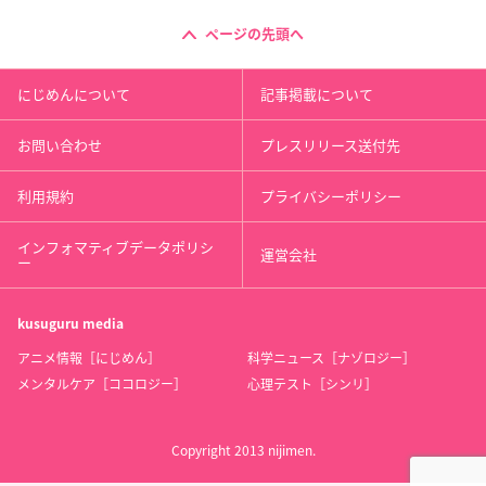
ページの先頭へ
にじめんについて
記事掲載について
お問い合わせ
プレスリリース送付先
利用規約
プライバシーポリシー
インフォマティブデータポリシ
運営会社
ー
kusuguru
media
アニメ情報［にじめん］
科学ニュース［ナゾロジー］
メンタルケア［ココロジー］
心理テスト［シンリ］
Copyright 2013 nijimen.