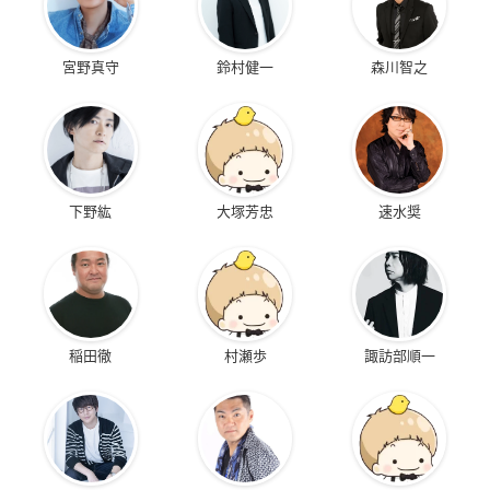
宮野真守
鈴村健一
森川智之
下野紘
大塚芳忠
速水奨
稲田徹
村瀬歩
諏訪部順一