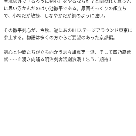
宝塚以外で『るろうに剣心』をやるなら誰？と問われて真っ先
に思い浮かんだのは小池徹平である。原画そっくりの顔立ち
で、小柄だが敏捷、しなやかだが鋼のように強い。
その徹平剣心が、今秋、遂にあのIHIステージアラウンド東京に
参上する。物語は多くの方からご要望のあった京都編。
剣心と仲間たちが立ち向かう志々雄真実一派、そして四乃森蒼
紫……血湧き肉踊る明治剣客活劇浪漫！乞うご期待!!