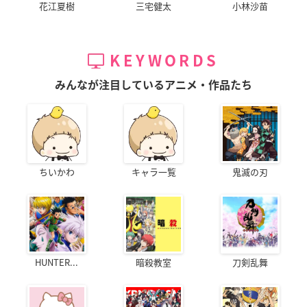
花江夏樹
三宅健太
小林沙苗
KEYWORDS
みんなが注目しているアニメ・作品たち
ちいかわ
キャラ一覧
鬼滅の刃
HUNTER...
暗殺教室
刀剣乱舞