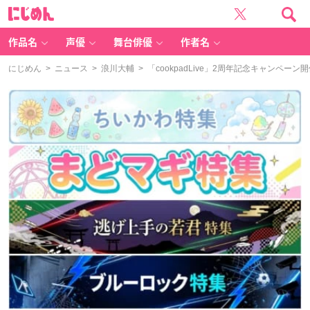
に
じ
め
ん
作品名
声優
舞台俳優
作者名
にじめん
>
ニュース
>
浪川大輔
> 「cookpadLive」2周年記念キャン