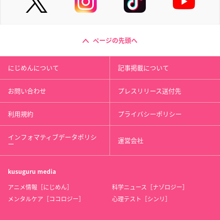
ページの先頭へ
にじめんについて
記事掲載について
お問い合わせ
プレスリリース送付先
利用規約
プライバシーポリシー
インフォマティブデータポリシ
運営会社
ー
kusuguru
media
アニメ情報［にじめん］
科学ニュース［ナゾロジー］
メンタルケア［ココロジー］
心理テスト［シンリ］