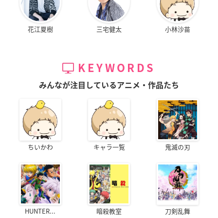
花江夏樹
三宅健太
小林沙苗
KEYWORDS
みんなが注目しているアニメ・作品たち
ちいかわ
キャラ一覧
鬼滅の刃
HUNTER...
暗殺教室
刀剣乱舞