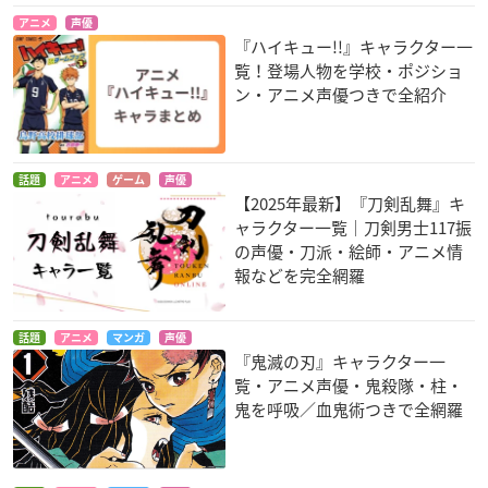
アニメ
声優
『ハイキュー!!』キャラクター一
覧！登場人物を学校・ポジショ
ン・アニメ声優つきで全紹介
話題
アニメ
ゲーム
声優
【2025年最新】『刀剣乱舞』キ
ャラクター一覧｜刀剣男士117振
の声優・刀派・絵師・アニメ情
報などを完全網羅
話題
アニメ
マンガ
声優
『鬼滅の刃』キャラクター一
覧・アニメ声優・鬼殺隊・柱・
鬼を呼吸／血鬼術つきで全網羅