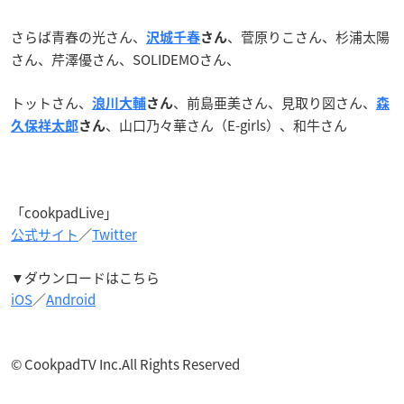
さらば青春の光さん、
、菅原りこさん、杉浦太陽
沢城千春
さん
さん、芹澤優さん、SOLIDEMOさん、
トットさん、
、前島亜美さん、見取り図さん、
浪川大輔
さん
森
、山口乃々華さん（E-girls）、和牛さん
久保祥太郎
さん
「cookpadLive」
公式サイト
／
Twitter
▼ダウンロードはこちら
iOS
／
Android
© CookpadTV Inc.All Rights Reserved