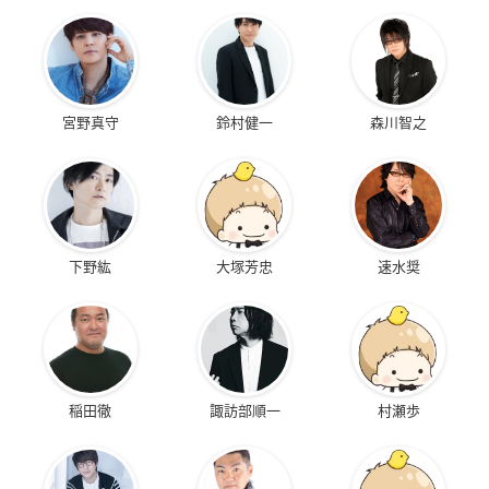
宮野真守
鈴村健一
森川智之
下野紘
大塚芳忠
速水奨
稲田徹
諏訪部順一
村瀬歩