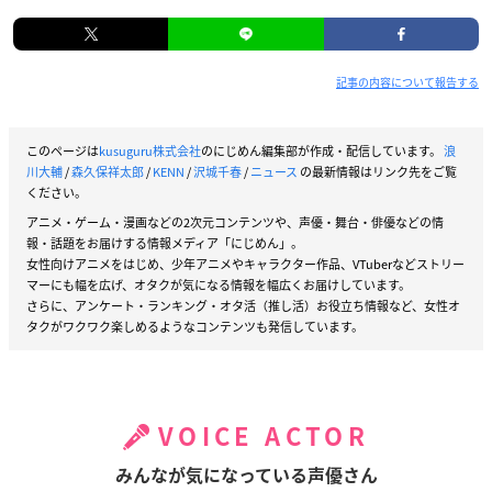
記事の内容について報告する
このページは
kusuguru株式会社
のにじめん編集部が作成・配信しています。
浪
川大輔
/
森久保祥太郎
/
KENN
/
沢城千春
/
ニュース
の最新情報はリンク先をご覧
ください。
アニメ・ゲーム・漫画などの2次元コンテンツや、声優・舞台・俳優などの情
報・話題をお届けする情報メディア「にじめん」。
女性向けアニメをはじめ、少年アニメやキャラクター作品、VTuberなどストリー
マーにも幅を広げ、オタクが気になる情報を幅広くお届けしています。
さらに、アンケート・ランキング・オタ活（推し活）お役立ち情報など、女性オ
タクがワクワク楽しめるようなコンテンツも発信しています。
VOICE ACTOR
みんなが気になっている声優さん