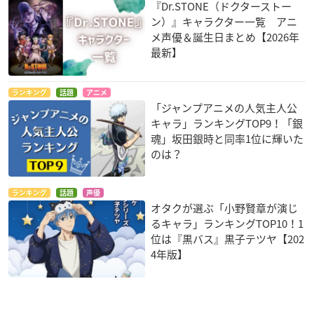
『Dr.STONE（ドクターストー
ン）』キャラクター一覧 アニ
メ声優＆誕生日まとめ【2026年
最新】
ランキング
話題
アニメ
「ジャンプアニメの人気主人公
キャラ」ランキングTOP9！「銀
魂」坂田銀時と同率1位に輝いた
のは？
ランキング
話題
声優
オタクが選ぶ「小野賢章が演じ
るキャラ」ランキングTOP10！1
位は『黒バス』黒子テツヤ【202
4年版】