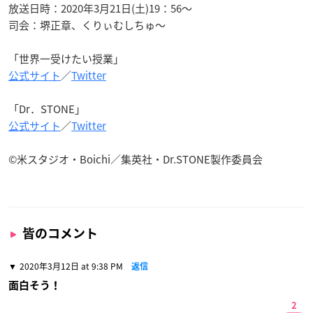
放送日時：2020年3月21日(土)19：56〜
司会：堺正章、くりぃむしちゅ〜
「世界一受けたい授業」
公式サイト
／
Twitter
「Dr．STONE」
公式サイト
／
Twitter
©米スタジオ・Boichi／集英社・Dr.STONE製作委員会
皆のコメント
2020年3月12日 at 9:38 PM
返信
面白そう！
2