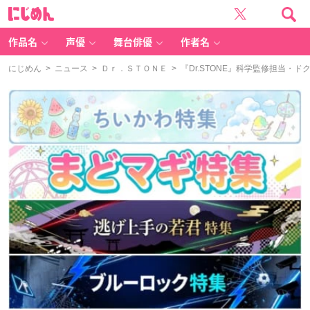
に
じ
め
ん
作品名
声優
舞台俳優
作者名
にじめん
>
ニュース
>
Ｄｒ．ＳＴＯＮＥ
> 『Dr.STONE』科学監修担当