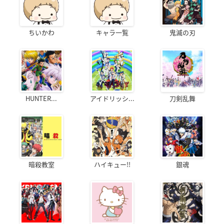
ちいかわ
キャラ一覧
鬼滅の刃
HUNTER...
アイドリッシ...
刀剣乱舞
暗殺教室
ハイキュー!!
銀魂