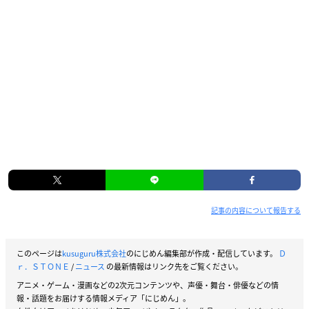
記事の内容について報告する
このページは
kusuguru株式会社
のにじめん編集部が作成・配信しています。
Ｄ
ｒ．ＳＴＯＮＥ
/
ニュース
の最新情報はリンク先をご覧ください。
アニメ・ゲーム・漫画などの2次元コンテンツや、声優・舞台・俳優などの情
報・話題をお届けする情報メディア「にじめん」。