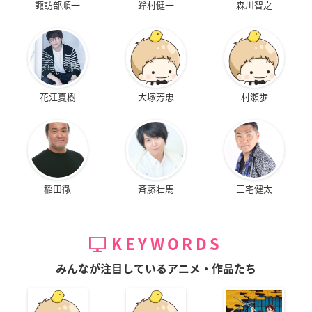
諏訪部順一
鈴村健一
森川智之
花江夏樹
大塚芳忠
村瀬歩
稲田徹
斉藤壮馬
三宅健太
KEYWORDS
みんなが注目しているアニメ・作品たち