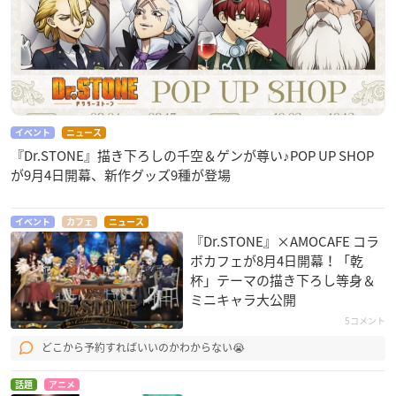
イベント
ニュース
『Dr.STONE』描き下ろしの千空＆ゲンが尊い♪POP UP SHOP
が9月4日開幕、新作グッズ9種が登場
イベント
カフェ
ニュース
『Dr.STONE』×AMOCAFE コラ
ボカフェが8月4日開幕！「乾
杯」テーマの描き下ろし等身＆
ミニキャラ大公開
5コメント
どこから予約すればいいのかわからない😭
話題
アニメ