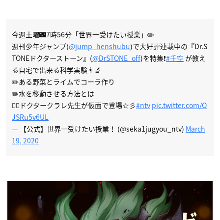
今週土曜🌃7時56分「世界一受けたい授業」✏️
週刊少年ジャンプ(
@jump_henshubu
)で大好評連載中の『Dr.S
TONEドクターストーン』(
@DrSTONE_off
)を特集❗
#千空
が教え
る自宅で出来る科学実験👨‍🔬
✏️ある野菜とライムでコーラ作り
✏️水を移動させる方法とは
👨‍⚕️ドクタークラレ先生が仮面で登場☆彡
#ntv
pic.twitter.com/O
JSRu5v6UL
— 【公式】世界一受けたい授業！ (@seka1jugyou_ntv)
March
19, 2020