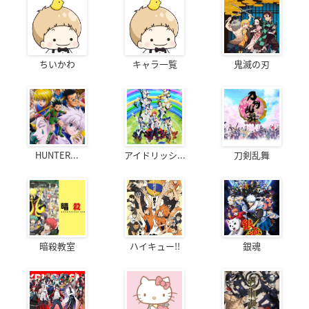
ちいかわ
キャラ一覧
鬼滅の刃
HUNTER...
アイドリッシ...
刀剣乱舞
暗殺教室
ハイキュー!!
銀魂