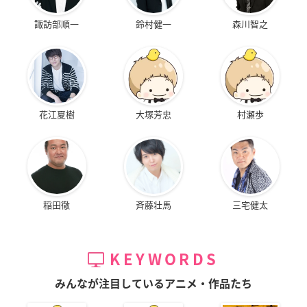
諏訪部順一
鈴村健一
森川智之
花江夏樹
大塚芳忠
村瀬歩
稲田徹
斉藤壮馬
三宅健太
KEYWORDS
みんなが注目しているアニメ・作品たち