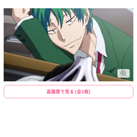
高画質で見る (全1枚)