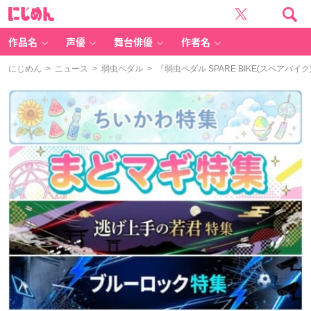
に
じ
め
ん
作品名
声優
舞台俳優
作者名
にじめん
>
ニュース
>
弱虫ペダル
> 『弱虫ペダル SPARE BIKE(スペ