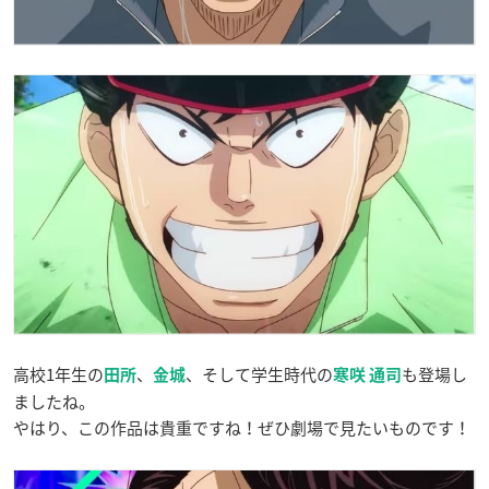
高校1年生の
、
、そして学生時代の
も登場し
田所
金城
寒咲 通司
ましたね。
やはり、この作品は貴重ですね！ぜひ劇場で見たいものです！