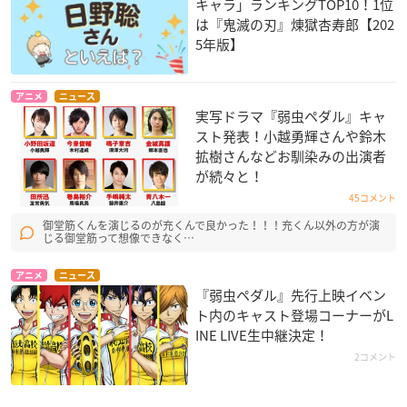
キャラ」ランキングTOP10！1位
は『鬼滅の刃』煉󠄁獄杏寿郎【202
5年版】
アニメ
ニュース
実写ドラマ『弱虫ペダル』キャ
スト発表！小越勇輝さんや鈴木
拡樹さんなどお馴染みの出演者
が続々と！
45コメント
御堂筋くんを演じるのが充くんで良かった！！！充くん以外の方が演
じる御堂筋って想像できなく…
アニメ
ニュース
『弱虫ペダル』先行上映イベン
ト内のキャスト登場コーナーがL
INE LIVE生中継決定！
2コメント