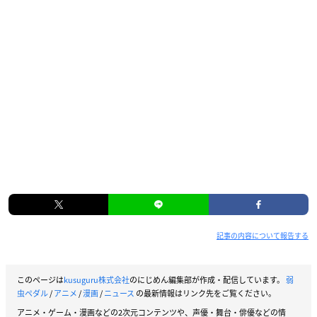
記事の内容について報告する
このページは
kusuguru株式会社
のにじめん編集部が作成・配信しています。
弱
虫ペダル
/
アニメ
/
漫画
/
ニュース
の最新情報はリンク先をご覧ください。
アニメ・ゲーム・漫画などの2次元コンテンツや、声優・舞台・俳優などの情