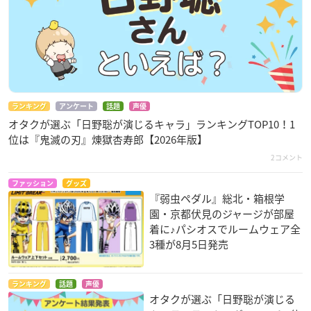
ランキング
アンケート
話題
声優
オタクが選ぶ「日野聡が演じるキャラ」ランキングTOP10！1
位は『鬼滅の刃』煉󠄁獄杏寿郎【2026年版】
2コメント
ファッション
グッズ
『弱虫ペダル』総北・箱根学
園・京都伏見のジャージが部屋
着に♪パシオスでルームウェア全
3種が8月5日発売
ランキング
話題
声優
オタクが選ぶ「日野聡が演じる