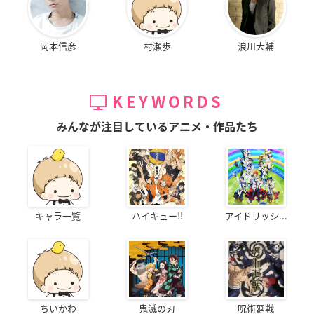
岡本信彦
村瀬歩
浪川大輔
KEYWORDS
みんなが注目しているアニメ・作品たち
キャラ一覧
ハイキュー!!
アイドリッシ...
ちいかわ
鬼滅の刃
呪術廻戦