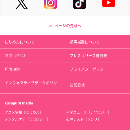
ページの先頭へ
にじめんについて
記事掲載について
お問い合わせ
プレスリリース送付先
利用規約
プライバシーポリシー
インフォマティブデータポリシ
運営会社
ー
kusuguru
media
アニメ情報［にじめん］
科学ニュース［ナゾロジー］
メンタルケア［ココロジー］
心理テスト［シンリ］