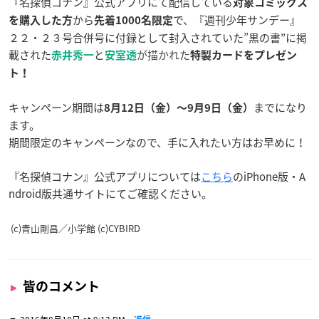
『名探偵コナン』公式アプリにて配信している
対象コミックス
から
で、『週刊少年サンデー』
を購入した方
先着1000名限定
２２・２３号合併号に付録として封入されていた”黒の書”に掲
載された
と
が描かれた
赤井秀一
安室透
特製カードをプレゼン
ト！
キャンペーン期間は
までになり
8月12日（金）〜9月9日（金）
ます。
期間限定のキャンペーンなので、手に入れたい方はお早めに！
『名探偵コナン』公式アプリについては
こちら
のiPhone版・A
ndroid版共通サイトにてご確認ください。
(c)青山剛昌／小学館 (c)CYBIRD
皆のコメント