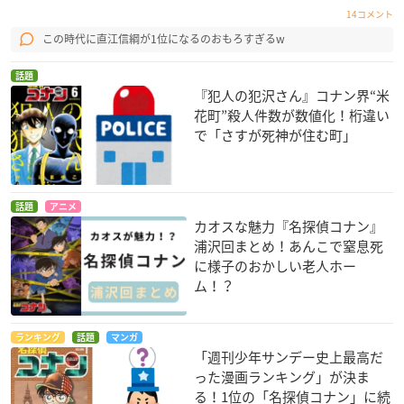
14コメント
この時代に直江信綱が1位になるのおもろすぎるw
話題
『犯人の犯沢さん』コナン界“米
花町”殺人件数が数値化！桁違い
で「さすが死神が住む町」
話題
アニメ
カオスな魅力『名探偵コナン』
浦沢回まとめ！あんこで窒息死
に様子のおかしい老人ホー
ム！？
ランキング
話題
マンガ
「週刊少年サンデー史上最高だ
った漫画ランキング」が決ま
る！1位の「名探偵コナン」に続