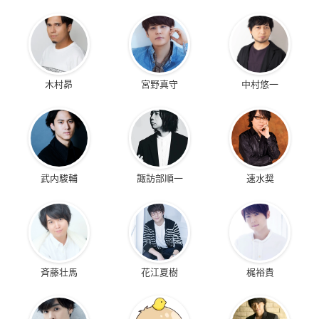
木村昴
宮野真守
中村悠一
武内駿輔
諏訪部順一
速水奨
斉藤壮馬
花江夏樹
梶裕貴