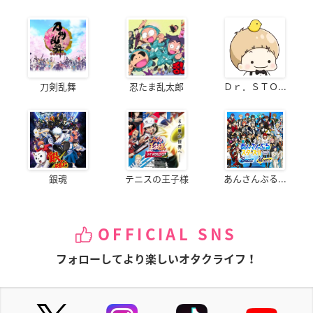
刀剣乱舞
忍たま乱太郎
Ｄｒ．ＳＴＯ...
銀魂
テニスの王子様
あんさんぶる...
OFFICIAL SNS
フォローしてより楽しいオタクライフ！