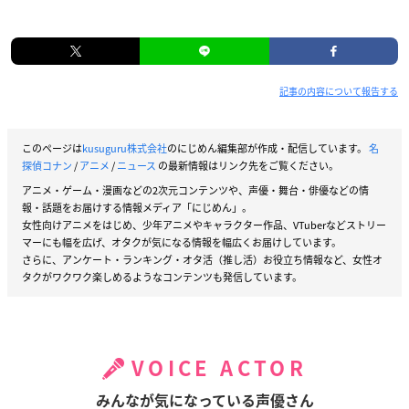
記事の内容について報告する
このページは
kusuguru株式会社
のにじめん編集部が作成・配信しています。
名
探偵コナン
/
アニメ
/
ニュース
の最新情報はリンク先をご覧ください。
アニメ・ゲーム・漫画などの2次元コンテンツや、声優・舞台・俳優などの情
報・話題をお届けする情報メディア「にじめん」。
女性向けアニメをはじめ、少年アニメやキャラクター作品、VTuberなどストリー
マーにも幅を広げ、オタクが気になる情報を幅広くお届けしています。
さらに、アンケート・ランキング・オタ活（推し活）お役立ち情報など、女性オ
タクがワクワク楽しめるようなコンテンツも発信しています。
VOICE ACTOR
みんなが気になっている声優さん