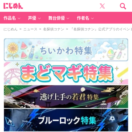
に
じ
め
ん
作品名
声優
舞台俳優
作者名
にじめん
>
ニュース
>
名探偵コナン
> 『名探偵コナン』公式アプリのイベント